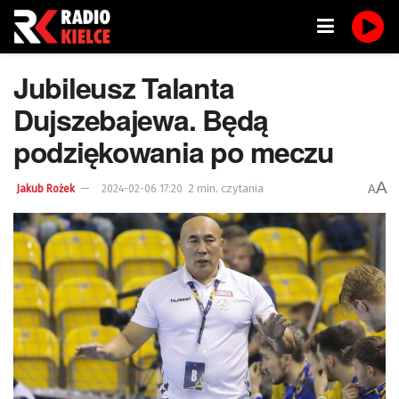
Jubileusz Talanta
Dujszebajewa. Będą
podziękowania po meczu
A
2 min. czytania
A
Jakub Rożek
2024-02-06 17:20