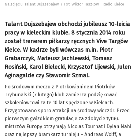
Na zdjęciu: Talant Dujszebajew. / Fot. Wiktor Taszłow - Radio Kielce
Talant Dujszebajew obchodzi jubileusz 10-leicia
pracy w kieleckim klubie. 8 stycznia 2014 roku
został trenerem piłkarzy ręcznych Vive Targów
Kielce. W kadrze byli wówczas m.in. Piotr
Grabarczyk, Mateusz Jachlewski, Tomasz
Rosiński, Karol Bielecki, Krzysztof Lijewski, Julen
Aginagalde czy Sławomir Szmal.
Po środowym meczu z Piotrkowianinem Piotrków
Trybunalski (7 lutego) klub zamierza podziękować
szkoleniowcowi za te 10 lat spędzone w Kielcach.
Przygotowano sporo atrakcji na środowy wieczór. Przed
pierwszym gwizdkiem gratulacje za zdobycie tytułu
mistrzów Europy otrzymają Nicolas Tournat i Dylan Nahi
oraz najlepszy bramkarz turnieju – Andreas Wolff, a