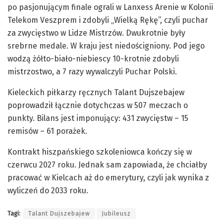
po pasjonującym finale ograli w Lanxess Arenie w Kolonii
Telekom Veszprem i zdobyli „Wielką Rękę”, czyli puchar
za zwycięstwo w Lidze Mistrzów. Dwukrotnie były
srebrne medale. W kraju jest niedościgniony. Pod jego
wodzą żółto-biało-niebiescy 10-krotnie zdobyli
mistrzostwo, a 7 razy wywalczyli Puchar Polski.
Kieleckich piłkarzy ręcznych Talant Dujszebajew
poprowadził łącznie dotychczas w 507 meczach o
punkty. Bilans jest imponujący: 431 zwycięstw – 15
remisów – 61 porażek.
Kontrakt hiszpańskiego szkoleniowca kończy się w
czerwcu 2027 roku. Jednak sam zapowiada, że chciałby
pracować w Kielcach aż do emerytury, czyli jak wynika z
wyliczeń do 2033 roku.
Tagi:
Talant Dujszebajew
Jubileusz