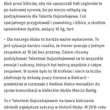
Klub prosi kibiców, aby nie opuszczali Hali Legionów tu
po końcowej syrenie, bo po meczu odbędą się
podziękowania dla Talanta Dujszebajewa. Coś
specjalnego przygotowali i zawodnicy, i kibice, a słodkim
upominkiem będzie, ważący 10 kg, tort
– Dla naszego klubu to bardzo ważne wydarzenie. To
jest sytuacja bardzo rzadka, że trener pracuje z jednym
zespołem aż 10 lat bez przerwy. Zatem chcemy
podziękować Talantowi Dujszebajewowi za te wszystkie
emocje i sukcesy, których był twórcą wspólnie z całym
zespołem. W sumie było to 18 trofeów i niech ta liczba
zdefiniuje tę dekadę pracy trenera w Kielcach –
powiedział w rozmowie z Radiem Kielce menadżer do
spraw komunikacji w kieleckim klubie Marcin Batóg.
To z Talantem Dujszebajewem na ławce kielczanie
odnieśli największe sukcesy w historii klubu. W 2016 roku