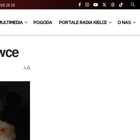
41 200 20 20
MULTIMEDIA
POGODA
PORTALE RADIA KIELCE
O NAS
ówce
A
A