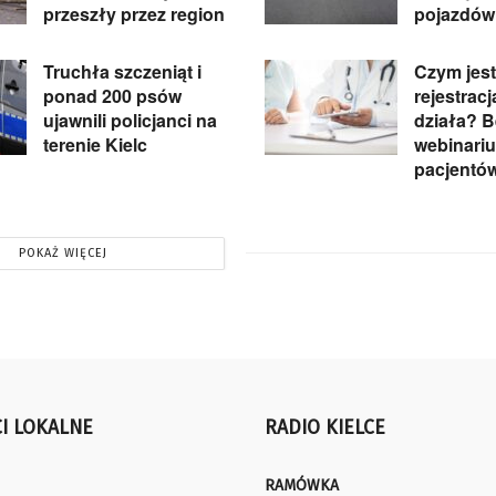
przeszły przez region
pojazdów
Truchła szczeniąt i
Czym jest
ponad 200 psów
rejestracja
ujawnili policjanci na
działa? 
terenie Kielc
webinariu
pacjentó
POKAŻ WIĘCEJ
I LOKALNE
RADIO KIELCE
RAMÓWKA