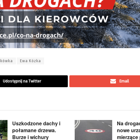
ukówka
Ewa Kózka
Udostępnij na Twitter
Email
Uszkodzone dachy i
Na droga
połamane drzewa.
nowe urz
Burze i wichury
mierzące