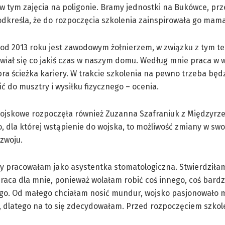
w tym zajęcia na poligonie. Bramy jednostki na Bukówce, prz
odkreśla, że do rozpoczęcia szkolenia zainspirowała go mama
od 2013 roku jest zawodowym żołnierzem, w związku z tym t
wiał się co jakiś czas w naszym domu. Według mnie praca w w
ra ścieżka kariery. W trakcie szkolenia na pewno trzeba będz
ć do musztry i wysiłku fizycznego – ocenia.
wojskowe rozpoczęła również Zuzanna Szafraniuk z Międzyrz
, dla której wstąpienie do wojska, to możliwość zmiany w swo
zwoju.
ry pracowałam jako asystentka stomatologiczna. Stwierdziła
 praca dla mnie, ponieważ wolałam robić coś innego, coś bardz
go. Od małego chciałam nosić mundur, wojsko pasjonowało 
, dlatego na to się zdecydowałam. Przed rozpoczęciem szkol