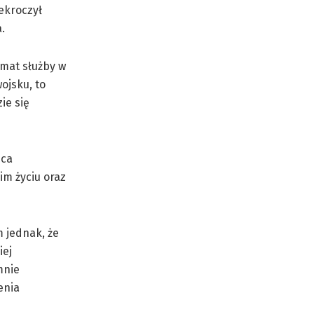
ekroczył
.
emat służby w
ojsku, to
ie się
eca
im życiu oraz
m jednak, że
iej
mnie
enia