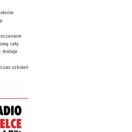
kolenia
y.
ieńczeniem
ową cały
– dodaje
dczas szkoleń