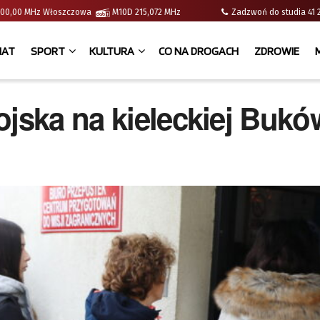
 | 100,00 MHz Włoszczowa
M10D 215,072 MHz
Zadzwoń do studia 
IAT
SPORT
KULTURA
CO NA DROGACH
ZDROWIE
ojska na kieleckiej Buk