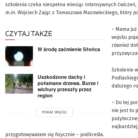
szkolenia czeka niespełna miesiąc intensywnych ćwiczeń, 
m.in. Wojciech Zając z Tomaszowa Mazowieckiego, który p
– Mama już 
CZYTAJ TAKŻE
wojsku poja
również dob
W środę zaćmienie Słońca
przyzwyczai
Szkolenie 
Uszkodzone dachy i
Podlaskiego
połamane drzewa. Burze i
dalszego ro
wichury przeszły przez
region
– Do tej po
nie jest to
POKAŻ WIĘCEJ
pożyteczne
najbardziej
przygotowywałam się fizycznie – podkreśla.