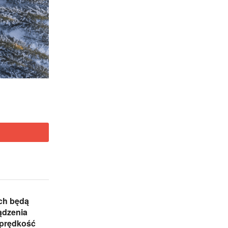
ch będą
ądzenia
 prędkość