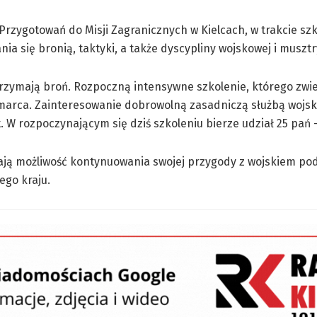
Przygotowań do Misji Zagranicznych w Kielcach, w trakcie sz
ia się bronią, taktyki, a także dyscypliny wojskowej i musztr
trzymają broń. Rozpoczną intensywne szkolenie, którego zw
marca. Zainteresowanie dobrowolną zasadniczą służbą wojsk
t. W rozpoczynającym się dziś szkoleniu bierze udział 25 pań 
 mają możliwość kontynuowania swojej przygody z wojskiem po
ego kraju.