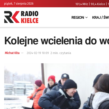
piątek, 7 sierpnia 2026
101,4 MHz | 90,4 Kielce
REGION
KRAJ / ŚW
Kolejne wcielenia do w
2 min. czytania
Michał Kita
2024-02-19 10:09