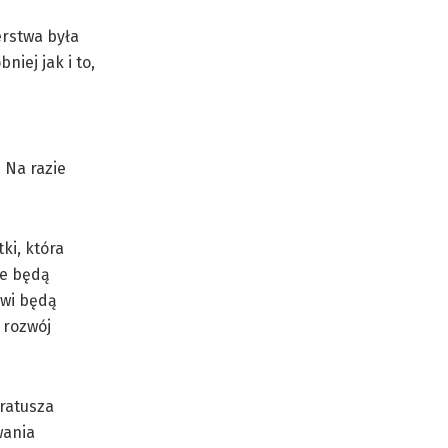
erstwa była
iej jak i to,
 Na razie
ki, która
ze będą
owi będą
 rozwój
ratusza
wania