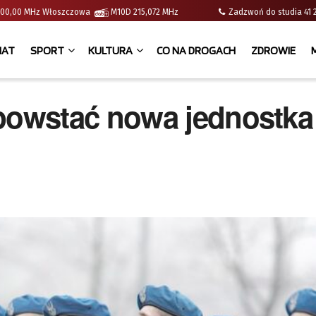
 | 100,00 MHz Włoszczowa
M10D 215,072 MHz
Zadzwoń do studia 
IAT
SPORT
KULTURA
CO NA DROGACH
ZDROWIE
owstać nowa jednostka