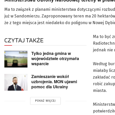
Ma to związek z planami ministerstwa dotyczącymi rozbud
już w Sandomierzu. Zaproponowany teren ma 20 hektarów, w
że z tego miejsca jest niedaleko do poligonu w Nowej Dębi
Ma to być z
CZYTAJ TAKŻE
Radiotechni
jednak nie 
Tylko jedna gmina w
województwie otrzymała
wsparcie
Według burm
miałaby lic
Zamieszanie wokół
zakładać ro
uzbrojenia. MON ujawni
robić zakup
pomoc dla Ukrainy
miasta.
POKAŻ WIĘCEJ
Ministerst
potwierdził