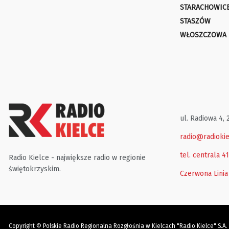
STARACHOWIC
STASZÓW
WŁOSZCZOWA
ul. Radiowa 4, 
radio@radiokie
tel. centrala 4
Radio Kielce - największe radio w regionie
świętokrzyskim.
Czerwona Linia
Copyright © Polskie Radio Regionalna Rozgłośnia w Kielcach "Radio Kielce" S.A.