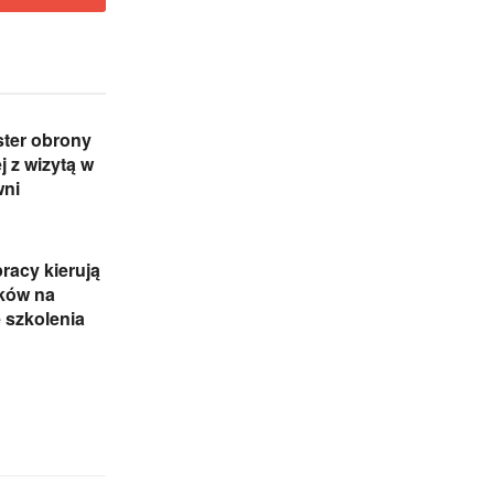
ster obrony
 z wizytą w
ni
racy kierują
ków na
 szkolenia