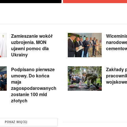
Zamieszanie wokół
Wicemini
uzbrojenia. MON
narodowej
ujawni pomoc dla
cementow
Ukrainy
Podpisano pierwsze
Zakłady p
umowy. Do końca
pracowni
maja
wojskowe
zagospodarowanych
zostanie 100 mld
złotych
POKAŻ WIĘCEJ