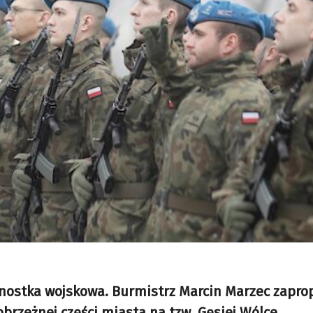
nostka wojskowa. Burmistrz Marcin Marzec zapr
rzeżnej części miasta na tzw. Gęsiej Wólce.