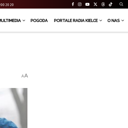
41 200 20 20
MULTIMEDIA
POGODA
PORTALE RADIA KIELCE
O NAS
A
A