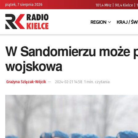
piątek, 7 sierpnia 2026
101,4 MHz | 90,4 Kielce
REGION
KRAJ / ŚW
W Sandomierzu może p
wojskowa
1 min. czytania
Grażyna Szlęzak-Wójcik
2024-02-21 14:58