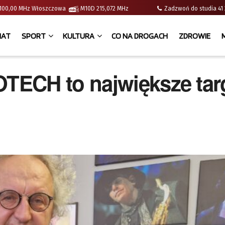
 | 100,00 MHz Włoszczowa
M10D 215,072 MHz
Zadzwoń do studia 
IAT
SPORT
KULTURA
CO NA DROGACH
ZDROWIE
TECH to największe tar