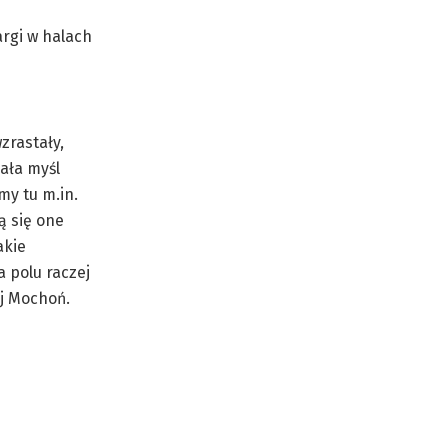
argi w halach
zrastały,
cała myśl
my tu m.in.
ą się one
akie
a polu raczej
j Mochoń.