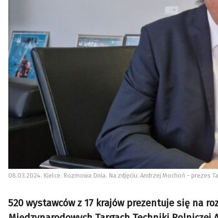
08.03.2024. Kielce. Rozmowa Dnia. Na zdjęciu: Andrzej Mochoń - prezes T
520 wystawców z 17 krajów prezentuje się na ro
Międzynarodowych Targach Techniki Rolniczej