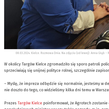
08.03.2024. Kielce. Rozmowa Dnia. Na zdjęciu (od lewej): Anna Głąb –
W okolicy Targów Kielce zgromadziło się sporo patroli pol
sprzeciwiają się unijnej polityce rolnej, szczególnie zap
– Myślę, że impreza odbędzie się normalnie, jesteśmy w de
nie doszło do tego, co widzieliśmy kilka dni temu w Wars
Prezes
Targów Kielce
poinformował, że Agrotech zostanie o