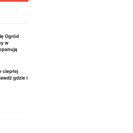
lę Ogród
ny w
 opanują
e ciepłej
awdź gdzie i