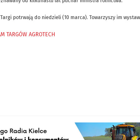
znawany od kilkunastu lat puchar ministra rolnictwa.
 Targi potrwają do niedzieli (10 marca). Towarzyszy im wysta
M TARGÓW AGROTECH