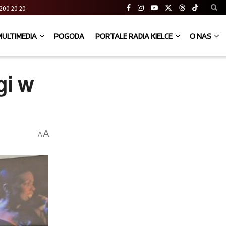
41 200 20 20
MULTIMEDIA
POGODA
PORTALE RADIA KIELCE
O NAS
gi w
A
A