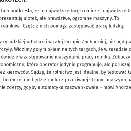
ń podkreśla, że to największe targi rolnicze i największe t
prezentują ulotek, ale prawdziwe, ogromne maszyny. To
 rolnikowi. Część z nich pomaga zastępować pracę ludzką.
acy ludzkiej w Polsce i w całej Europie Zachodniej, nie będą w
urczyły. Widzimy gołym okiem na tych targach, że w zasadzie 
ów idzie w zastępowanie maszynami, pracy rolnika. Zobaczy
tonomiczne, które operator jedynie programuje, ale poruszaj
ez kierowców. Sądzę, że rolnictwo jest idealne, by testować t
, bo raczej nie będzie ruchu z przeciwnej strony i maszyna n
ę nie zderzy, gdyby automatyka zaszwankowała – mówi Andrze