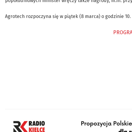
popołudniowych minister wręczy także nagrody, m.in. przy
Agrotech rozpoczyna się w piątek (8 marca) o godzinie 10.
PROGRA