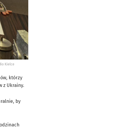
io Kielce
ków, którzy
 z Ukrainy.
ralnie, by
odzinach