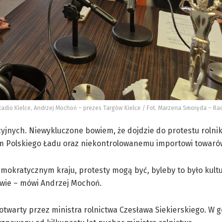
 Radio Kielce, Andrzej Mochoń – prezes Targów Kielce / Fot. Marzena Smoręda – Rad
icyjnych. Niewykluczone bowiem, że dojdzie do protestu rolni
isom Polskiego Ładu oraz niekontrolowanemu importowi towarów
mokratycznym kraju, protesty mogą być, byleby to było kultu
zawie – mówi Andrzej Mochoń.
twarty przez ministra rolnictwa Czesława Siekierskiego. W
g