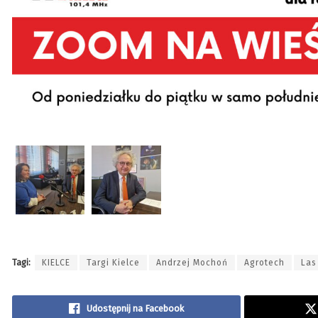
Tagi:
KIELCE
Targi Kielce
Andrzej Mochoń
Agrotech
Las
Udostępnij na Facebook