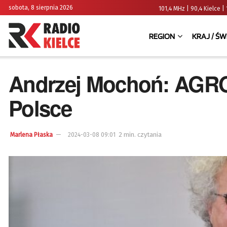
sobota, 8 sierpnia 2026
101,4 MHz | 90,4 Kielce
REGION
KRAJ / ŚW
Andrzej Mochoń: AGRO
Polsce
2 min. czytania
Marlena Płaska
2024-03-08 09:01