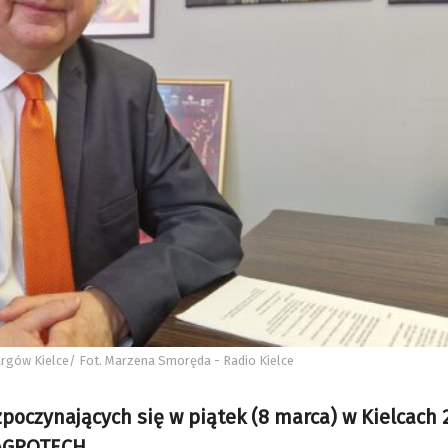
argów Kielce/ Fot. Marzena Smoręda - Radio Kielce
zpoczynających się w piątek (8 marca) w Kielcach 
 AGROTECH.