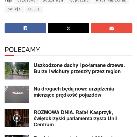
Tagi:
oszustwo
Bodzentyn
Łopuszno
Artur Majrzchak
policja
KIELCE
POLECAMY
Uszkodzone dachy i połamane drzewa.
Burze i wichury przeszły przez region
Na drogach będą nowe urządzenia
mierzące prędkość pojazdów
ROZMOWA DNIA. Rafał Kasprzyk,
świętokrzyski parlamentarzysta Unii
Centrum