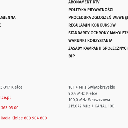
ABONAMENT RTV
POLITYKA PRYWATNOŚCI
AMIENNA
PROCEDURA ZGŁOSZEŃ WEWNĘ
E
REGULAMIN KONKURSÓW
STANDARDY OCHRONY MAŁOLET
WARUNKI KORZYSTANIA
ZASADY KAMPANII SPOŁECZNYC
BIP
25-317 Kielce
101,4 MHz Świętokrzyskie
90,4 MHz Kielce
lce.pl
100,0 MHz Włoszczowa
215,072 MHz / KANAŁ 10D
1 363 05 00
 Radia Kielce
600 904 600