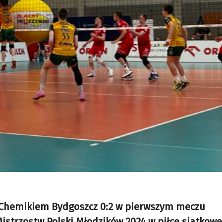
z Chemikiem Bydgoszcz 0:2 w pierwszym meczu
istrzostw Polski Młodzików 2024 w piłce siatkowe