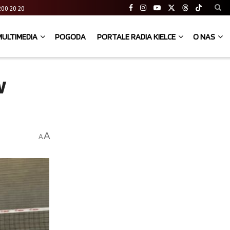
41 200 20 20
MULTIMEDIA
POGODA
PORTALE RADIA KIELCE
O NAS
w
A
A