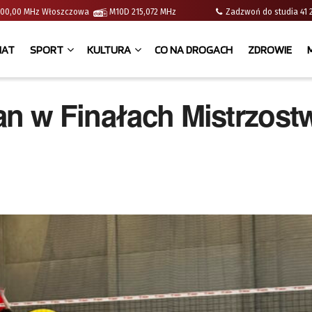
 | 100,00 MHz Włoszczowa
M10D 215,072 MHz
Zadzwoń do studia 
IAT
SPORT
KULTURA
CO NA DROGACH
ZDROWIE
an w Finałach Mistrzost