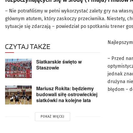
– Nie potrafiliśmy w pełni wykorzystać zalety gry na włas
głównym atutem, który zaskoczy przeciwnika. Niestety, chłop
sytuacje się zdarzają – powiedział po spotkaniu trener go
Najlepszym 
CZYTAJ TAKŻE
– Przed nam
Siatkarskie święto w
optymistycz
Staszowie
jednak znac
drużyna nie
Mariusz Rokita: będziemy
błędom – do
budowali siłę ostrowieckiej
siatkówki na kolejne lata
POKAŻ WIĘCEJ