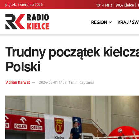
piątek, 7 sierpnia 2026
101,4 MHz | 90,4 Kielce
REGION
KRAJ / ŚW
Trudny początek kielcz
Polski
1 min. czytania
Adrian Karwat
2024-05-01 17:58