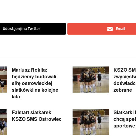
Udostępnij na Twitter
Email
Mariusz Rokita:
KSZO SM
będziemy budowali
zwycięstw
siłę ostrowieckiej
doświadc
siatkówki na kolejne
zebrane
lata
Falstart siatkarek
Siatkark
KSZO SMS Ostrowiec
chcą speł
sportowe