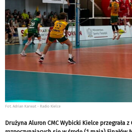
Fot. Adrian Karwat - Radio Kielce
Drużyna Aluron CMC Wybicki Kielce przegrała 
rozpoczynających się w środę (1 maja) Finałów M