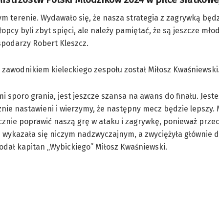
nym terenie. Wydawało się, że nasza strategia z zagrywką bę
cy byli zbyt spięci, ale należy pamiętać, że są jeszcze młodz
spodarzy Robert Kleszcz.
zawodnikiem kieleckiego zespołu został Miłosz Kwaśniewski
i sporo grania, jest jeszcze szansa na awans do finału. Jest
nie nastawieni i wierzymy, że następny mecz będzie lepszy.
znie poprawić naszą grę w ataku i zagrywkę, ponieważ prze
 wykazała się niczym nadzwyczajnym, a zwyciężyła głównie 
dał kapitan „Wybickiego” Miłosz Kwaśniewski.