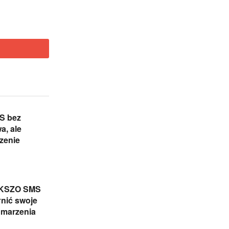
S bez
a, ale
zenie
i KSZO SMS
nić swoje
 marzenia