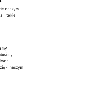
dzie naszym
i i takie
.
eśmy
 Musimy
ciwna
dzięki naszym