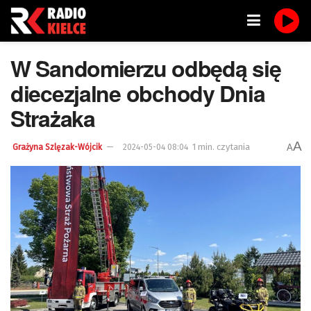
W Sandomierzu odbędą się
diecezjalne obchody Dnia
Strażaka
A
1 min. czytania
A
Grażyna Szlęzak-Wójcik
2024-05-04 08:04