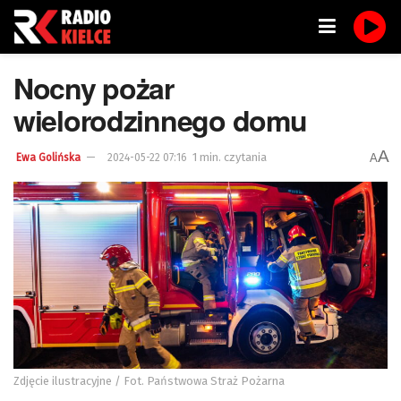
Nocny pożar
wielorodzinnego domu
A
1 min. czytania
A
Ewa Golińska
2024-05-22 07:16
Zdjęcie ilustracyjne / Fot. Państwowa Straż Pożarna