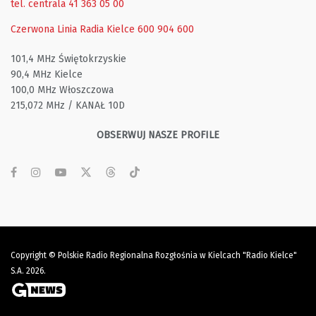
tel. centrala 41 363 05 00
Czerwona Linia Radia Kielce
600 904 600
101,4 MHz Świętokrzyskie
90,4 MHz Kielce
100,0 MHz Włoszczowa
215,072 MHz / KANAŁ 10D
OBSERWUJ NASZE PROFILE
Copyright © Polskie Radio Regionalna Rozgłośnia w Kielcach "Radio Kielce"
S.A. 2026.