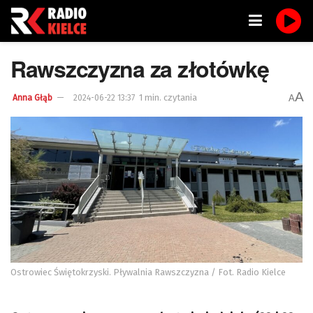
Rawszczyzna za złotówkę
A
1 min. czytania
A
Anna Głąb
2024-06-22 13:37
Ostrowiec Świętokrzyski. Pływalnia Rawszczyzna / Fot. Radio Kielce