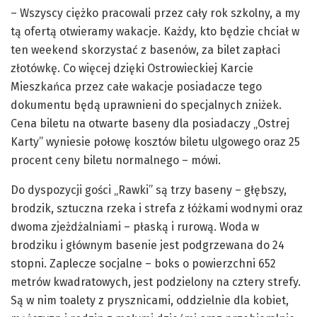
– Wszyscy ciężko pracowali przez cały rok szkolny, a my
tą ofertą otwieramy wakacje. Każdy, kto będzie chciał w
ten weekend skorzystać z basenów, za bilet zapłaci
złotówkę. Co więcej dzięki Ostrowieckiej Karcie
Mieszkańca przez całe wakacje posiadacze tego
dokumentu będą uprawnieni do specjalnych zniżek.
Cena biletu na otwarte baseny dla posiadaczy „Ostrej
Karty” wyniesie połowę kosztów biletu ulgowego oraz 25
procent ceny biletu normalnego – mówi.
Do dyspozycji gości „Rawki” są trzy baseny – głębszy,
brodzik, sztuczna rzeka i strefa z łóżkami wodnymi oraz
dwoma zjeżdżalniami – płaską i rurową. Woda w
brodziku i głównym basenie jest podgrzewana do 24
stopni. Zaplecze socjalne – boks o powierzchni 652
metrów kwadratowych, jest podzielony na cztery strefy.
Są w nim toalety z prysznicami, oddzielnie dla kobiet,