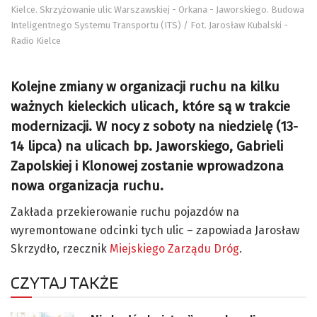
Kielce. Skrzyżowanie ulic Warszawskiej - Orkana - Jaworskiego. Budowa
Inteligentnego Systemu Transportu (ITS) / Fot. Jarosław Kubalski -
Radio Kielce
Kolejne zmiany w organizacji ruchu na kilku
ważnych kieleckich ulicach, które są w trakcie
modernizacji. W nocy z soboty na niedzielę (13-
14 lipca) na ulicach bp. Jaworskiego, Gabrieli
Zapolskiej i Klonowej zostanie wprowadzona
nowa organizacja ruchu.
Zakłada przekierowanie ruchu pojazdów na
wyremontowane odcinki tych ulic – zapowiada Jarosław
Skrzydło, rzecznik
Miejskiego Zarządu Dróg
.
CZYTAJ TAKŻE