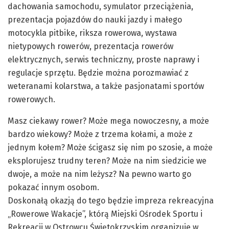
dachowania samochodu, symulator przeciążenia,
prezentacja pojazdów do nauki jazdy i małego
motocykla pitbike, riksza rowerowa, wystawa
nietypowych rowerów, prezentacja rowerów
elektrycznych, serwis techniczny, proste naprawy i
regulacje sprzętu. Będzie można porozmawiać z
weteranami kolarstwa, a także pasjonatami sportów
rowerowych.
Masz ciekawy rower? Może mega nowoczesny, a może
bardzo wiekowy? Może z trzema kołami, a może z
jednym kołem? Może ścigasz się nim po szosie, a może
eksplorujesz trudny teren? Może na nim siedzicie we
dwoje, a może na nim leżysz? Na pewno warto go
pokazać innym osobom.
Doskonałą okazją do tego będzie impreza rekreacyjna
„Rowerowe Wakacje”, którą Miejski Ośrodek Sportu i
Rekreacji w Ostrowcu Świętokrzyskim organizuje w