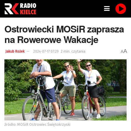
Ostrowiecki MOSiR zaprasza
na Rowerowe Wakacje
A
2 min. czytania
A
Jakub Rożek
2024-07-17 07:29
źródło: MOSiR Ostrowiec Świętokrzyski