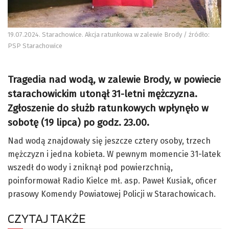
19.07.2024. Starachowice. Akcja ratunkowa w zalewie Brody / źródło:
PSP Starachowice
Tragedia nad wodą, w zalewie Brody, w powiecie
starachowickim utonął 31-letni mężczyzna.
Zgłoszenie do służb ratunkowych wpłynęło w
sobotę (19 lipca) po godz. 23.00.
Nad wodą znajdowały się jeszcze cztery osoby, trzech
mężczyzn i jedna kobieta. W pewnym momencie 31-latek
wszedł do wody i zniknął pod powierzchnią,
poinformował Radio Kielce mł. asp. Paweł Kusiak, oficer
prasowy Komendy Powiatowej Policji w Starachowicach.
CZYTAJ TAKŻE