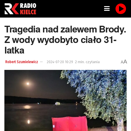
Tragedia nad zalewem Brody.
Z wody wydobyto ciało 31-
latka
A
2 min. czytania
A
Robert Szumielewicz
2024-07-20 10:29