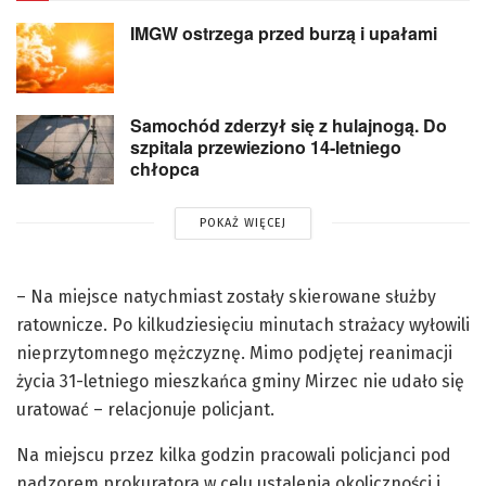
IMGW ostrzega przed burzą i upałami
Samochód zderzył się z hulajnogą. Do
szpitala przewieziono 14-letniego
chłopca
POKAŻ WIĘCEJ
– Na miejsce natychmiast zostały skierowane służby
ratownicze. Po kilkudziesięciu minutach strażacy wyłowili
nieprzytomnego mężczyznę. Mimo podjętej reanimacji
życia 31-letniego mieszkańca gminy Mirzec nie udało się
uratować – relacjonuje policjant.
Na miejscu przez kilka godzin pracowali policjanci pod
nadzorem prokuratora w celu ustalenia okoliczności i