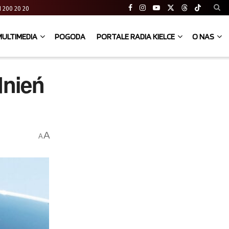
 41 200 20 20
MULTIMEDIA
POGODA
PORTALE RADIA KIELCE
O NAS
nień
A
A