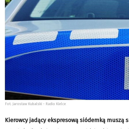
Fot. Jarosław Kubalski - Radio Kielce
Kierowcy jadący ekspresową siódemką muszą się