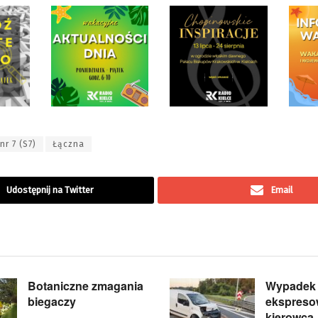
nr 7 (S7)
Łączna
Udostępnij na Twitter
Email
Botaniczne zmagania
Wypadek 
biegaczy
ekspreso
kierowca