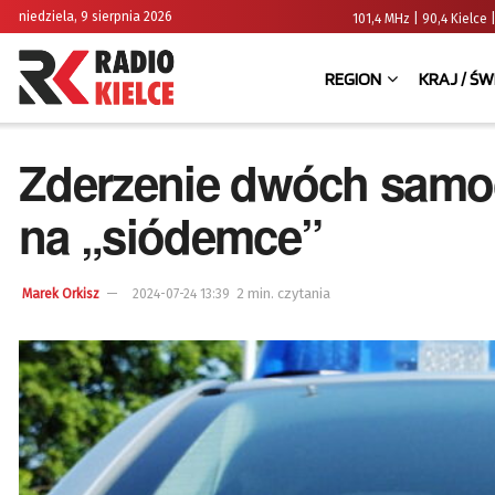
niedziela, 9 sierpnia 2026
101,4 MHz | 90,4 Kielc
REGION
KRAJ / ŚW
Zderzenie dwóch sam
na „siódemce”
2 min. czytania
Marek Orkisz
2024-07-24 13:39