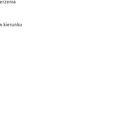
derzenia
w kierunku