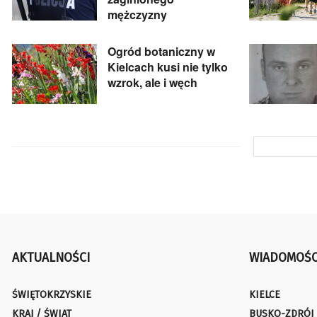
mężczyzny
Ogród botaniczny w
Kielcach kusi nie tylko
wzrok, ale i węch
AKTUALNOŚCI
WIADOMOŚC
ŚWIĘTOKRZYSKIE
KIELCE
KRAJ / ŚWIAT
BUSKO-ZDRÓJ