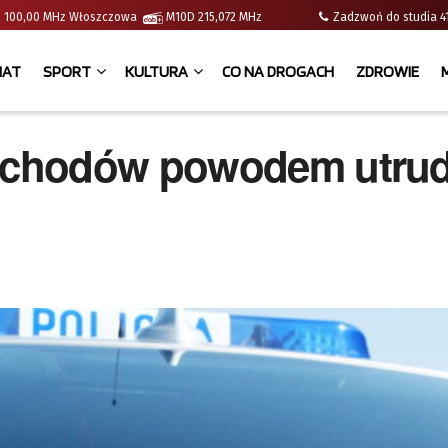
e | 100,00 MHz Włoszczowa
M10D 215,072 MHz
Zadzwoń do studia
IAT
SPORT
KULTURA
CO NA DROGACH
ZDROWIE
ochodów powodem utrud