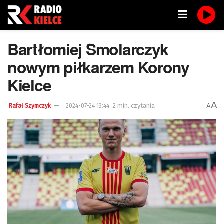
Bartłomiej Smolarczyk
nowym piłkarzem Korony
Kielce
A
2 min. czytania
A
Rafał Szymczyk
2024-07-24 13:44