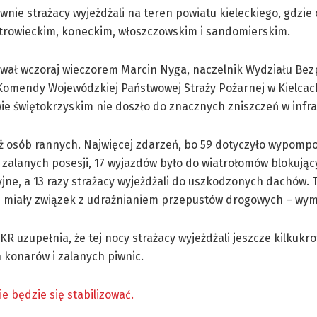
łównie strażacy wyjeżdżali na teren powiatu kieleckiego, gdzi
strowieckim, koneckim, włoszczowskim i sandomierskim.
wał wczoraj wieczorem Marcin Nyga, naczelnik Wydziału Bez
Komendy Wojewódzkiej Państwowej Straży Pożarnej w Kielcac
e świętokrzyskim nie doszło do znacznych zniszczeń w infra
eż osób rannych. Najwięcej zdarzeń, bo 59 dotyczyło wypom
 zalanych posesji, 17 wyjazdów było do wiatrołomów blokując
ne, a 13 razy strażacy wyjeżdżali do uszkodzonych dachów. 
e miały związek z udrażnianiem przepustów drogowych – wymi
R uzupełnia, że tej nocy strażacy wyjeżdżali jeszcze kilkukro
konarów i zalanych piwnic.
e będzie się stabilizować.