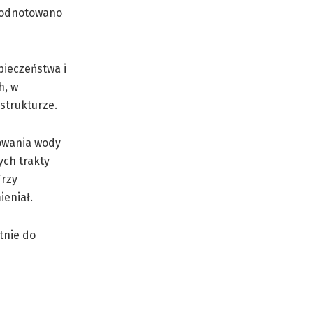
e odnotowano
pieczeństwa i
h, w
strukturze.
powania wody
ych trakty
Trzy
eniał.
tnie do