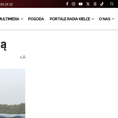
41 200 20 20
MULTIMEDIA
POGODA
PORTALE RADIA KIELCE
O NAS
ją
A
A