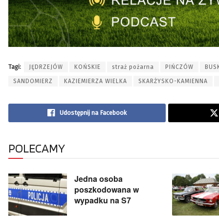
Tagi:
JĘDRZEJÓW
KOŃSKIE
straż pożarna
PIŃCZÓW
BUS
SANDOMIERZ
KAZIEMIERZA WIELKA
SKARŻYSKO-KAMIENNA
Udostępnij na Facebook
POLECAMY
Jedna osoba
poszkodowana w
wypadku na S7