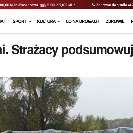
 | 100,00 MHz Włoszczowa
M10D 215,072 MHz
Zadzwoń do studia 
IAT
SPORT
KULTURA
CO NA DROGACH
ZDROWIE
i. Strażacy podsumowu