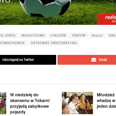
KO-ZDRÓJ
WŁOSZCZOWA
STASZÓW
OPATÓW
deszcz
KIEL
STARACHOWICE
OSTROWIEC ŚWIĘTOKRZYSKI
Udostępnij na Twitter
Email
W niedzielę do
Młodzież 
skansenu w Tokarni
władzę w 
przyjadą zabytkowe
jeden dzi
pojazdy