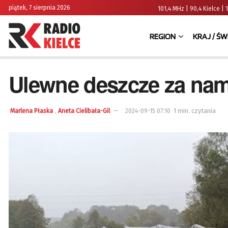
piątek, 7 sierpnia 2026
101,4 MHz | 90,4 Kielce
REGION
KRAJ / ŚW
Ulewne deszcze za nam
,
1 min. czytania
Marlena Płaska
Aneta Cielibała-Gil
2024-09-15 07:10