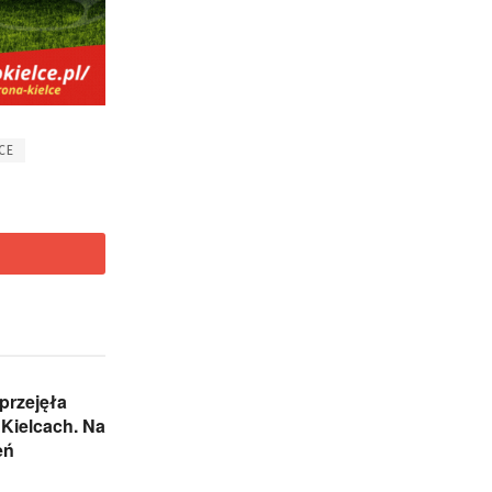
CE
przejęła
Kielcach. Na
eń