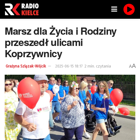
Marsz dla Życia i Rodziny
przeszedł ulicami
Koprzywnicy
A
2 min. czytania
A
Grażyna Szlęzak-Wójcik
2025-06-15 18:17