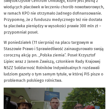
Świętokrzyskie Centrum Onkologii, które jest jedną z
wiodących placówek w leczeniu chorób nowotworowych,
w ramach KPO nie otrzymało żadnego dofinansowanie.
Przypomnę, że z funduszu medycznego też nie dostała
ta placówka pieniędzy w wysokości prawie 300 mln zł –
przypomniał poseł.
W poniedziałek (11 sierpnia) na placu targowym w
Staszowie Prawo i Sprawiedliwość zainaugurowało swoją
coroczną akcję pn. „Polska ziemia”. Poseł Krzysztof
Lipiec wraz z Janem Zawiszą, członkiem Rady Krajowej
NSZZ Solidarność Rolników Indywidualnych rozdawali
ludziom gazety o tym samym tytule, w której PiS pisze o
problemach polskiego rolnictwa.