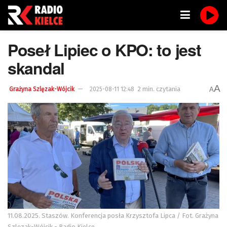
Poseł Lipiec o KPO: to jest
skandal
A
2 min. czytania
A
Grażyna Szlęzak-Wójcik
2025-08-11 12:48
11.08.2025. Staszów. Konferencja posła Krzysztofa Lipca / Fot. Grażyna
Szlęzak-Wójcik - Radio Kielce