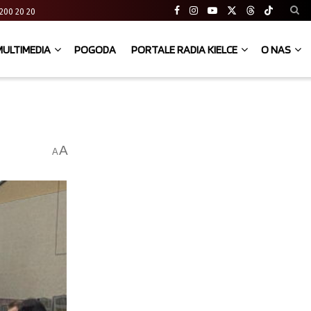
41 200 20 20
MULTIMEDIA
POGODA
PORTALE RADIA KIELCE
O NAS
A
A