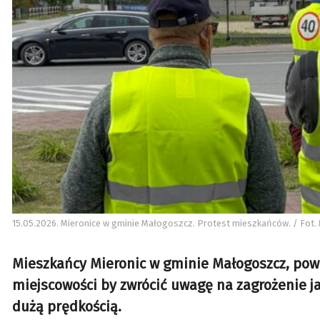
15.05.2026. Mieronice w gminie Małogoszcz. Protest mieszkańców. / Fot. 
Mieszkańcy Mieronic w gminie Małogoszcz, powi
miejscowości by zwrócić uwagę na zagrożenie j
dużą prędkością.