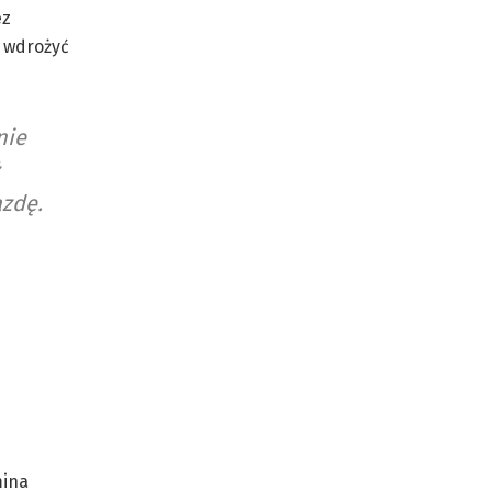
ez
e wdrożyć
nie
azdę.
mina