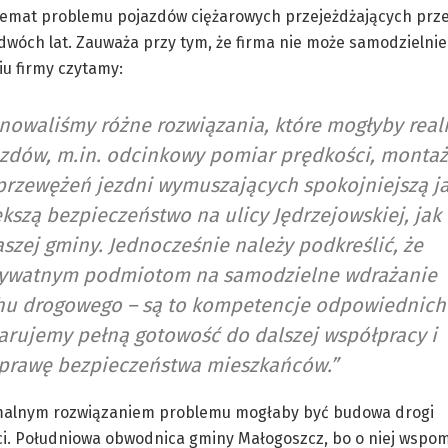
 temat problemu pojazdów ciężarowych przejeżdżających prz
dwóch lat. Zauważa przy tym, że firma nie może samodzielni
u firmy czytamy:
owaliśmy różne rozwiązania, które mogłyby real
azdów, m.in. odcinkowy pomiar prędkości, montaż
przewężeń jezdni wymuszających spokojniejszą j
ększą bezpieczeństwo na ulicy Jędrzejowskiej, jak
aszej gminy.
Jednocześnie należy podkreślić, że
prywatnym podmiotom na samodzielne wdrażanie
chu drogowego – są to kompetencje odpowiednich
larujemy pełną gotowość do dalszej współpracy i
oprawę bezpieczeństwa mieszkańców.”
tymalnym rozwiązaniem problemu mogłaby być budowa drogi
ci. Południowa obwodnica gminy Małogoszcz, bo o niej wspo