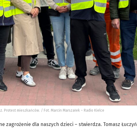
z. Protest mieszkańców. / Fot. Marcin Marszałek – Radio Kielce
ne zagrożenie dla naszych dzieci – stwierdza. Tomasz Łuczyń