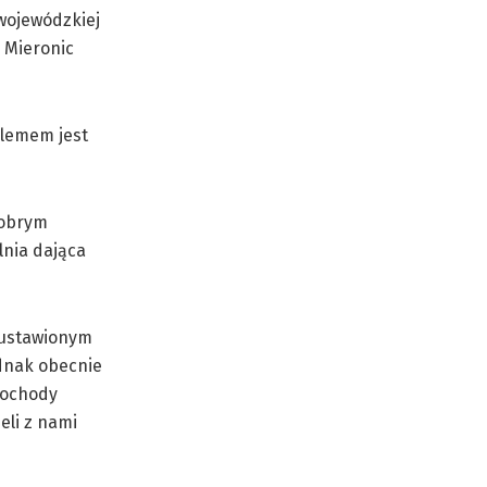
 wojewódzkiej
s Mieronic
blemem jest
dobrym
lnia dająca
z ustawionym
dnak obecnie
mochody
eli z nami