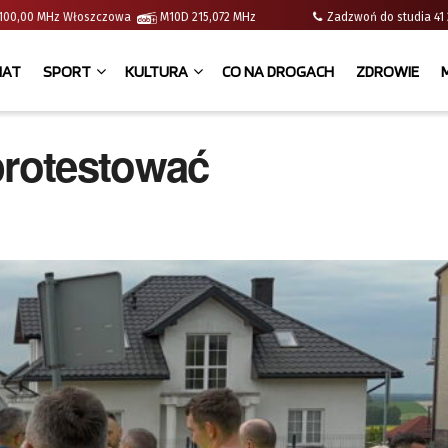
 | 100,00 MHz Włoszczowa
M10D 215,072 MHz
Zadzwoń do studia 
IAT
SPORT
KULTURA
CO NA DROGACH
ZDROWIE
protestować