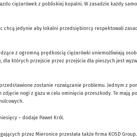
zejazdu ciężarówek z pobliskiej kopalni. W zasadzie każdy sa
c chcą jedynie aby lokalni przedsiębiorcy respektowali zasa
pędzące z ogromną prędkością ciężarówki uniemożliwiają os
w, dla których przejście przez przejścia dla pieszych jest wyz
 przedstawione zostanie rozwiązanie problemu. Jednym z po
djęcie nogi z gazu w celu ominięcia przeszkody. Te mają po
amulcowych.
esięcy – dodaje Paweł Król.
ających przez Mieronice przesłała także firma KOSD Group. 