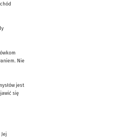
mochód
dy
obówkom
waniem. Nie
mysłów jest
jawić się
Jej