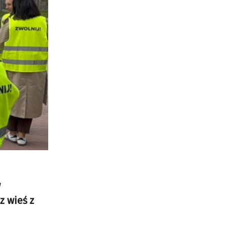
w
z wieś z