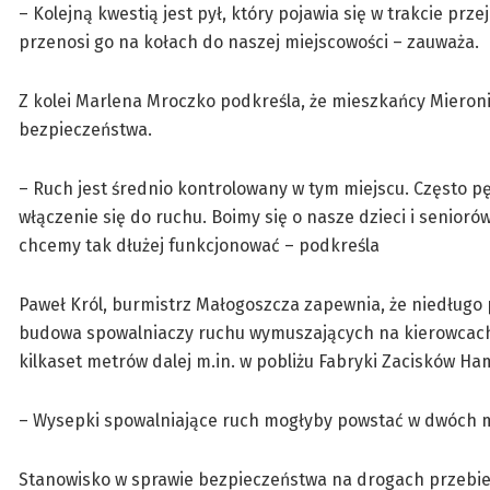
– Kolejną kwestią jest pył, który pojawia się w trakcie pr
przenosi go na kołach do naszej miejscowości – zauważa.
Z kolei Marlena Mroczko podkreśla, że mieszkańcy Mieroni
bezpieczeństwa.
– Ruch jest średnio kontrolowany w tym miejscu. Często 
włączenie się do ruchu. Boimy się o nasze dzieci i senioró
chcemy tak dłużej funkcjonować – podkreśla
Paweł Król, burmistrz Małogoszcza zapewnia, że niedługo
budowa spowalniaczy ruchu wymuszających na kierowcach z
kilkaset metrów dalej m.in. w pobliżu Fabryki Zacisków H
– Wysepki spowalniające ruch mogłyby powstać w dwóch mi
Stanowisko w sprawie bezpieczeństwa na drogach przebieg