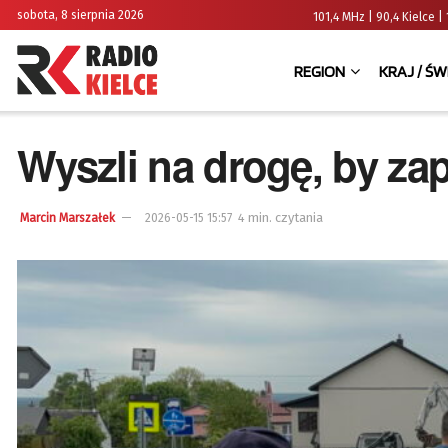
sobota, 8 sierpnia 2026
101,4 MHz | 90,4 Kielce
REGION
KRAJ / ŚW
Wyszli na drogę, by za
4 min. czytania
Marcin Marszałek
2026-05-15 15:57