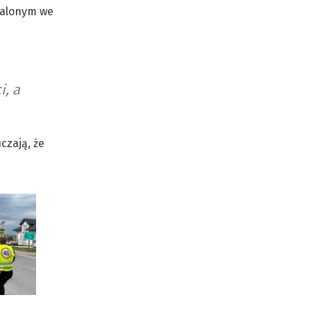
walonym we
i, a
czają, że