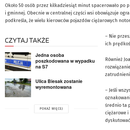
Około 50 osób przez kilkadziesiąt minut spacerowało po p
i gminnej. Obecnie w centralnej części wsi obowiązuje ogr
podkreśla, że wielu kierowców pojazdów ciężarowych notory
– Nie przes
CZYTAJ TAKŻE
ich prędkoś
Jedna osoba
Również Joa
poszkodowana w wypadku
na S7
rozwiązanie
zatrudnieni
Ulica Biesak zostanie
wyremontowana
– Jeśli wsz
oznakowani
średnio ta
POKAŻ WIĘCEJ
ciężarowe i
dyskutować