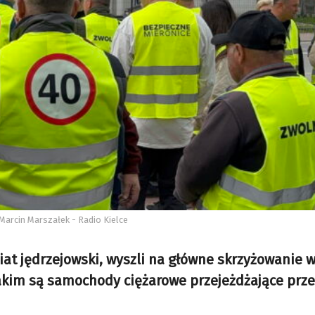
Marcin Marszałek - Radio Kielce
at jędrzejowski, wyszli na główne skrzyżowanie 
akim są samochody ciężarowe przejeżdżające prze