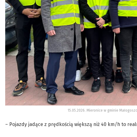
15.05.2026. Mieronice w gminie Małogoszc
– Pojazdy jadące z prędkością większą niż 40 km/h to real