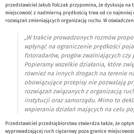
przedstawiciel Jakub Folczak przypomina, że dyskusja na
miejscowość z nadmierną prędkością trwa od co najmniej 
rozwiązań zmieniających organizację ruchu. W oświadczeni
„W trakcie prowadzonych rozmów propon
wpłynąć na ograniczenie prędkości poj
fotoradarów, progów zwalniających czy 
Popieramy wszelkie działania, które zwi
również na innych drogach na terenie n
obowiązujące przepisy nie pozwalają 
rozwiązań związanych z organizacją ru
instytucji oraz samorządu. Mimo to dek
wspierania działań mających na celu p
Przedstawiciel przedsiębiorstwa stwierdza także, że op
wyprowadzającej ruch ciężarowy poza granice miejscowoś