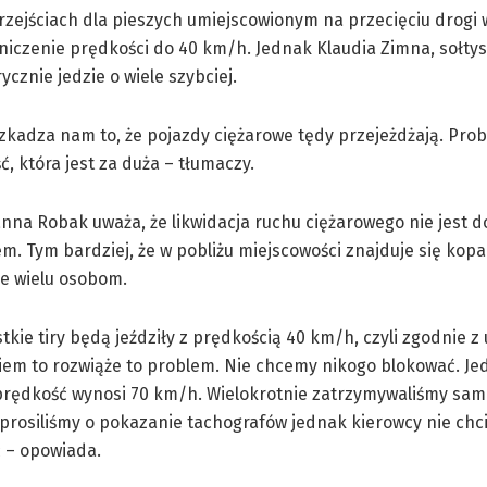
rzejściach dla pieszych umiejscowionym na przecięciu drogi
aniczenie prędkości do 40 km/h. Jednak Klaudia Zimna, sołty
cznie jedzie o wiele szybciej.
zkadza nam to, że pojazdy ciężarowe tędy przejeżdżają. Pro
ć, która jest za duża – tłumaczy.
nna Robak uważa, że likwidacja ruchu ciężarowego nie jest 
m. Tym bardziej, że w pobliżu miejscowości znajduje się kopa
e wielu osobom.
ystkie tiry będą jeździły z prędkością 40 km/h, czyli zgodnie 
em to rozwiąże to problem. Nie chcemy nikogo blokować. Je
 prędkość wynosi 70 km/h. Wielokrotnie zatrzymywaliśmy sa
 prosiliśmy o pokazanie tachografów jednak kierowcy nie chci
 – opowiada.