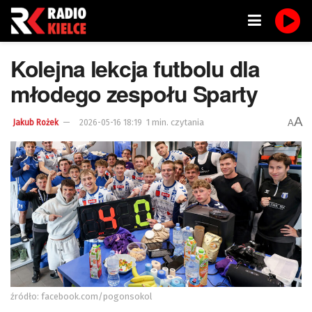
Kolejna lekcja futbolu dla
młodego zespołu Sparty
A
1 min. czytania
A
Jakub Rożek
2026-05-16 18:19
źródło: facebook.com/pogonsokol