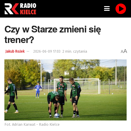
Czy w Starze zmieni się
trener?
A
2 min. czytania
A
Jakub Rożek
2026-06-09 17:03
Fot. Adrian Karwat - Radio Kielce