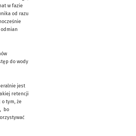
mat w fazie
wnika od razu
dnocześnie
h odmian
mów
stęp do wody
ralnie jest
kiej retencji
 o tym, że
, bo
korzystywać