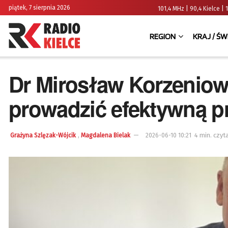
piątek, 7 sierpnia 2026
101,4 MHz | 90,4 Kielce
REGION
KRAJ / ŚW
Dr Mirosław Korzeniows
prowadzić efektywną pr
,
4 min. czyt
Grażyna Szlęzak-Wójcik
Magdalena Bielak
2026-06-10 10:21