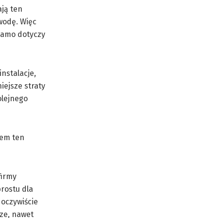
ają ten
wodę. Więc
samo dotyczy
instalacje,
ejsze straty
olejnego
iem ten
firmy
rostu dla
 oczywiście
cze, nawet