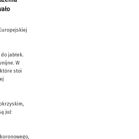
wało
Europejskiej
do jabłek.
unijne. W
które stoi
ej
tokrzyskim,
ą już
dkoronowego,