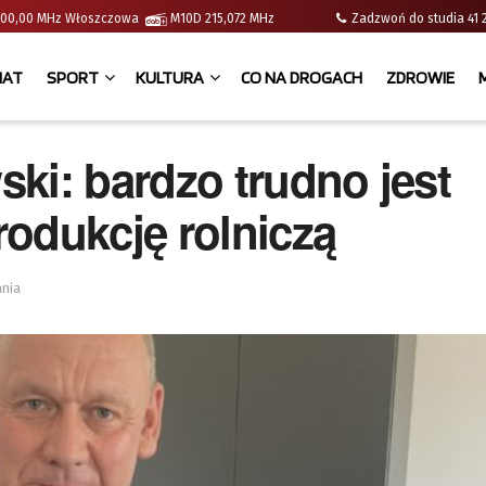
 | 100,00 MHz Włoszczowa
M10D 215,072 MHz
Zadzwoń do studia 
IAT
SPORT
KULTURA
CO NA DROGACH
ZDROWIE
ki: bardzo trudno jest
odukcję rolniczą
ania