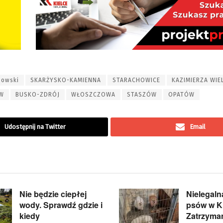
iowski
SKARŻYSKO-KAMIENNA
STARACHOWICE
KAZIMIERZA WIE
W
BUSKO-ZDRÓJ
WŁOSZCZOWA
STASZÓW
OPATÓW
Udostępnij na Twitter
Email
Nie będzie ciepłej
Nielegal
wody. Sprawdź gdzie i
psów w Ki
kiedy
Zatrzyma