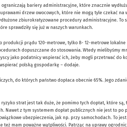
 ograniczają bariery administracyjne, które znacznie wydłuż
z uprawami drzew owocowych, które nie mogą tyle czekać na 
wydłużone zbiurokratyzowane procedury administracyjne. To 
re sprawdziły się już w naszych warunkach.
 do produkcji prądu 120-metrowe, tylko 8- 12-metrowe lokalne 
cedurach dopuszczane do stosowania. Wtedy mielibyśmy mni
zyscy jako podatnicy wspierać ich, żeby mogli przetrwać do k
 wspierać polską gospodarkę – dodaje.
iczych, do których państwo dopłaca obecnie 65%. Jego zdan
ryzyko strat jest tak duże, że pomimo tych dopłat, które są, 
. Nawet z tym systemem dopłat publicznych nie jest to po p
owiązkowe ubezpieczenia, jak np. przy samochodach. To jest
 ale też mam poważne wątpliwości. Patrząc na uprawy ogrodni