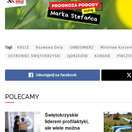
Tagi:
KIELCE
Rozmowa Dnia
SANDOMIERZ
Mirosław Korzen
OSTROWIEC ŚWIĘTOKRZYSKI
JĘDRZEJÓW
KOŃSKIE
PIŃCZÓ
Udostępnij na Facebook
POLECAMY
Świętokrzyskie
liderem profilaktyki,
ale wiele można