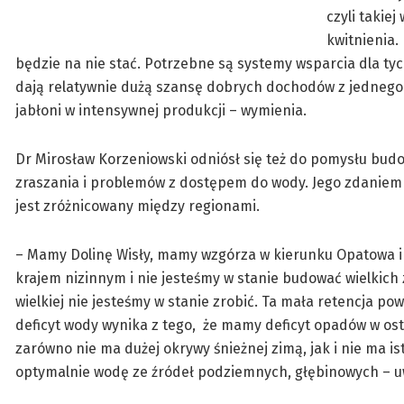
czyli takie
kwitnienia.
będzie na nie stać. Potrzebne są systemy wsparcia dla ty
dają relatywnie dużą szansę dobrych dochodów z jednego 
jabłoni w intensywnej produkcji – wymienia.
Dr Mirosław Korzeniowski odniósł się też do pomysłu bu
zraszania i problemów z dostępem do wody. Jego zdaniem
jest zróżnicowany między regionami.
– Mamy Dolinę Wisły, mamy wzgórza w kierunku Opatowa i d
krajem nizinnym i nie jesteśmy w stanie budować wielkich z
wielkiej nie jesteśmy w stanie zrobić. Ta mała retencja 
deficyt wody wynika z tego, że mamy deficyt opadów w os
zarówno nie ma dużej okrywy śnieżnej zimą, jak i nie ma 
optymalnie wodę ze źródeł podziemnych, głębinowych – u