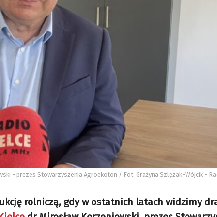
wski - prezes Stowarzyszenia Agroekoton / Fot. Grażyna Szlęzak-Wójcik - Ra
kcję rolniczą, gdy w ostatnich latach widzimy dr
Kielce
dr Mirosław Korzeniowski, prezes Stowarzy