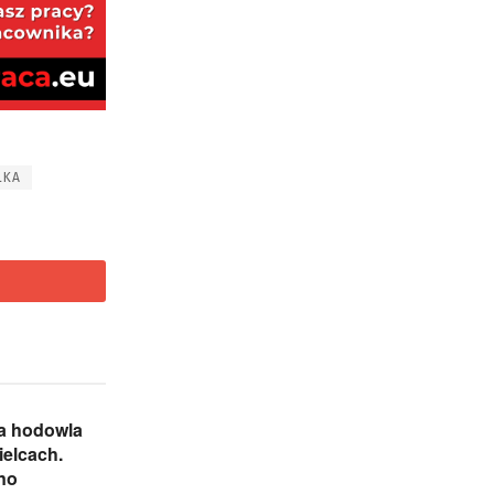
LKA
na hodowla
elcach.
no