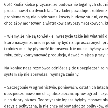
Gość Radia Kielce przyznał, że budowanie legalnych studni
proces nawet do dwóch lat. To z kolei powoduje problem 
problemem są nie o tyle same koszty budowy studni, co 
chociażby montowania wiatraków antyprzymrozkowych, któ
– Wiemy, że nie są to wielkie inwestycje takie jak wiatraki
które naszym zdaniem powinny być na uproszczonych pro
i rolnicy mieliby płynność finansową. Nie musielibyśmy ws
roku, żeby kontynuować produkcję, dawać miejsca pracy i
Na koniec nasz rozmówca odniósł się do ubezpieczeń roln
system się nie sprawdza i wymaga zmiany.
– Szczególnie w ogrodnictwie, ponieważ w ostatnich latach 
ubezpieczeniowe nie chcą ubezpieczać upraw ogrodniczych
nich dobry biznes. Teoretycznie lepsze byłyby masowe ob
decyzja polityczna, ja nie chcę odpowiadać za polityków,