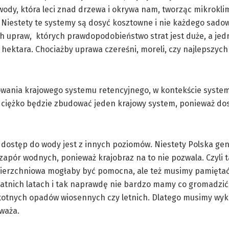
j wody, która leci znad drzewa i okrywa nam, tworząc mikrokli
 Niestety te systemy są dosyć kosztowne i nie każdego sado
ch upraw, których prawdopodobieństwo strat jest duże, a je
hektara. Chociażby uprawa czereśni, moreli, czy najlepszyc
dowania krajowego systemu retencyjnego, w kontekście syste
 ciężko będzie zbudować jeden krajowy system, ponieważ do
ostęp do wody jest z innych poziomów. Niestety Polska gene
apór wodnych, ponieważ krajobraz na to nie pozwala. Czyli ta
powierzchniowa mogłaby być pomocna, ale też musimy pamiętać
tatnich latach i tak naprawdę nie bardzo mamy co gromadzić
istotnych opadów wiosennych czy letnich. Dlatego musimy wy
waża.