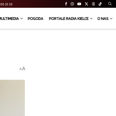
41 200 20 20
MULTIMEDIA
POGODA
PORTALE RADIA KIELCE
O NAS
A
A