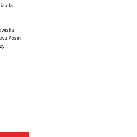
ia dla
awiska
twa Poseł
zy