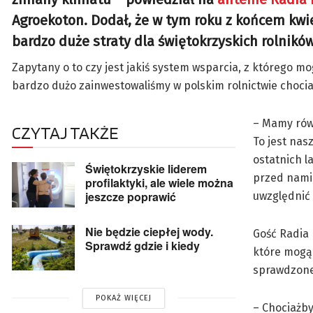
Agroekoton. Dodał, że w tym roku z końcem kwi
bardzo duże straty dla świętokrzyskich rolnikó
Zapytany o to czy jest jakiś system wsparcia, z którego mo
bardzo dużo zainwestowaliśmy w polskim rolnictwie chocia
– Mamy równ
CZYTAJ TAKŻE
To jest nas
ostatnich l
Świętokrzyskie liderem
przed nami,
profilaktyki, ale wiele można
jeszcze poprawić
uwzględnić 
Nie będzie ciepłej wody.
Gość Radia 
Sprawdź gdzie i kiedy
które mogą 
sprawdzone
POKAŻ WIĘCEJ
– Chociażb