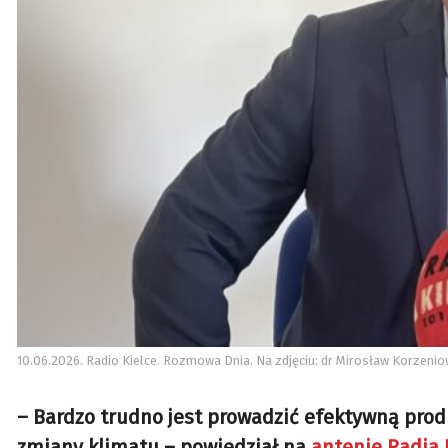
10.06.2026. Radio Kielce. Rozmowa Dnia. Na zdjęciu: dr Mirosław Korzenio
– Bardzo trudno jest prowadzić efektywną produ
zmiany klimatu – powiedział na
antenie Radia 