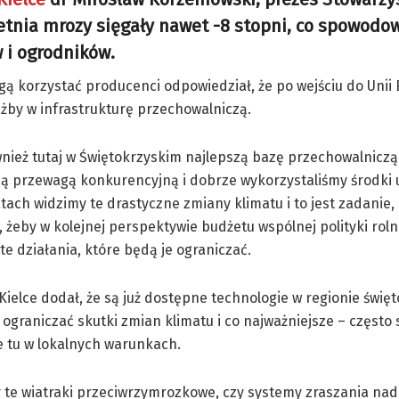
etnia mrozy sięgały nawet -8 stopni, co spowodo
w i ogrodników.
gą korzystać producenci odpowiedział, że po wejściu do Unii 
żby w infrastrukturę przechowalniczą.
ież tutaj w Świętokrzyskim najlepszą bazę przechowalniczą 
zą przewagą konkurencyjną i dobrze wykorzystaliśmy środki 
atach widzimy te drastyczne zmiany klimatu i to jest zadanie, 
 żeby w kolejnej perspektywie budżetu wspólnej polityki roln
te działania, które będą je ograniczać.
Kielce dodał, że są już dostępne technologie w regionie świę
ograniczać skutki zmian klimatu i co najważniejsze – często s
 tu w lokalnych warunkach.
y te wiatraki przeciwrzymrozkowe, czy systemy zraszania na