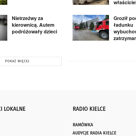
właścicie
Nietrzeźwy za
Groził p
kierownicą. Autem
ładunku
podróżowały dzieci
wybuchow
zatrzyma
POKAŻ WIĘCEJ
I LOKALNE
RADIO KIELCE
RAMÓWKA
AUDYCJE RADIA KIELCE