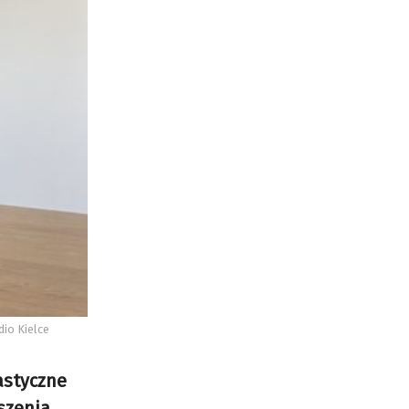
dio Kielce
astyczne
szenia