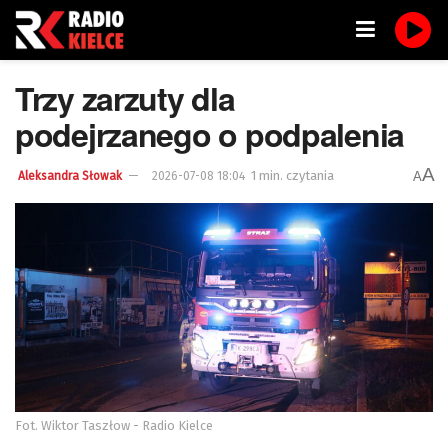
Trzy zarzuty dla
podejrzanego o podpalenia
A
1 min. czytania
A
Aleksandra Słowak
2026-07-08 18:04
Fot. Wiktor Taszłow - Radio Kielce