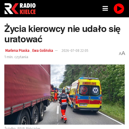
Życia kierowcy nie udało się
uratować
,
Marlena Płaska
Ewa Golińska
2026-07-08 22:05
A
A
1 min. czytania
Źródło: PSP Pińczów