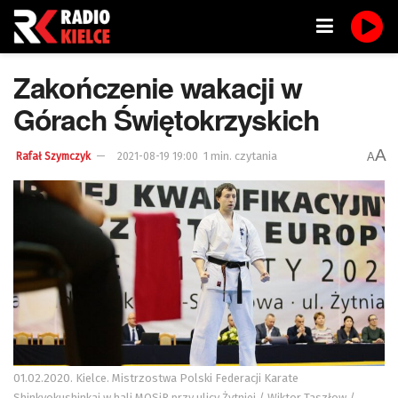
Zakończenie wakacji w
Górach Świętokrzyskich
A
1 min. czytania
A
Rafał Szymczyk
2021-08-19 19:00
01.02.2020. Kielce. Mistrzostwa Polski Federacji Karate
Shinkyokushinkai w hali MOSiR przy ulicy Żytniej / Wiktor Taszłow /