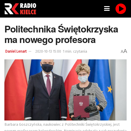
Politechnika Świętokrzyska
ma nowego profesora
A
1 min. czytania
A
Daniel Lenart
2020-10-13 15:00
Barbara Goszczyńska, naukowiec z Politechniki Świętokrzyskiej, jest
nowym profesorem belwederskim. Nominację odebrała z rąk prezydenta