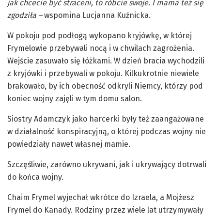
jak chcecie być straceni, to róbcie swoje. I mama też się
zgodziła –
wspomina Lucjanna Kuźnicka.
W pokoju pod podłogą wykopano kryjówkę, w której
Frymelowie przebywali nocą i w chwilach zagrożenia.
Wejście zasuwało się łóżkami. W dzień bracia wychodzili
z kryjówki i przebywali w pokoju. Kilkukrotnie niewiele
brakowało, by ich obecność odkryli Niemcy, którzy pod
koniec wojny zajęli w tym domu salon.
Siostry Adamczyk jako harcerki były też zaangażowane
w działalność konspiracyjną, o której podczas wojny nie
powiedziały nawet własnej mamie.
Szczęśliwie, zarówno ukrywani, jak i ukrywający dotrwali
do końca wojny.
Chaim Frymel wyjechał wkrótce do Izraela, a Mojżesz
Frymel do Kanady. Rodziny przez wiele lat utrzymywały