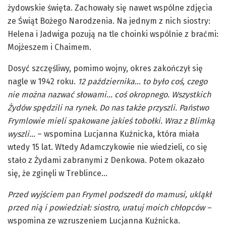
żydowskie święta. Zachowały się nawet wspólne zdjęcia
ze Świąt Bożego Narodzenia. Na jednym z nich siostry:
Helena i Jadwiga pozują na tle choinki wspólnie z braćmi:
Mojżeszem i Chaimem.
Dosyć szczęśliwy, pomimo wojny, okres zakończył się
nagle w 1942 roku.
12 października… to było coś, czego
nie można nazwać słowami… coś okropnego. Wszystkich
Żydów spędzili na rynek. Do nas także przyszli. Państwo
Frymlowie mieli spakowane jakieś tobołki. Wraz z Blimką
wyszli…
– wspomina Lucjanna Kuźnicka, która miała
wtedy 15 lat. Wtedy Adamczykowie nie wiedzieli, co się
stało z Żydami zabranymi z Denkowa. Potem okazało
się, że zginęli w Treblince…
Przed wyjściem pan Frymel podszedł do mamusi, ukląkł
przed nią i powiedział: siostro, uratuj moich chłopców­­ ­–
wspomina ze wzruszeniem Lucjanna Kuźnicka.