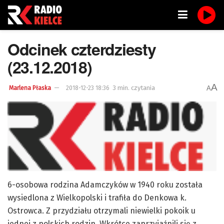
Odcinek czterdziesty
(23.12.2018)
A
3 min. czytania
A
Marlena Płaska
2018-12-23 18:36
6-osobowa rodzina Adamczyków w 1940 roku została
wysiedlona z Wielkopolski i trafiła do Denkowa k.
Ostrowca. Z przydziału otrzymali niewielki pokoik u
jednej z polskich rodzin. Wkrótce zaprzyjaźnili się z