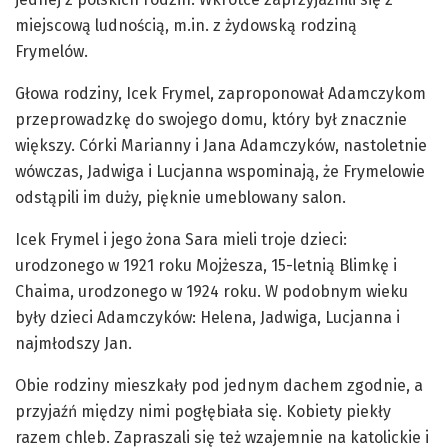
miejscową ludnością, m.in. z żydowską rodziną
Frymelów.
Głowa rodziny, Icek Frymel, zaproponował Adamczykom
przeprowadzkę do swojego domu, który był znacznie
większy. Córki Marianny i Jana Adamczyków, nastoletnie
wówczas, Jadwiga i Lucjanna wspominają, że Frymelowie
odstąpili im duży, pięknie umeblowany salon.
Icek Frymel i jego żona Sara mieli troje dzieci:
urodzonego w 1921 roku Mojżesza, 15-letnią Blimkę i
Chaima, urodzonego w 1924 roku. W podobnym wieku
były dzieci Adamczyków: Helena, Jadwiga, Lucjanna i
najmłodszy Jan.
Obie rodziny mieszkały pod jednym dachem zgodnie, a
przyjaźń między nimi pogłębiała się. Kobiety piekły
razem chleb. Zapraszali się też wzajemnie na katolickie i