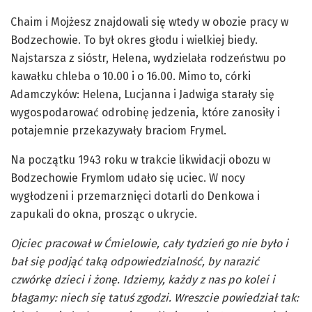
Chaim i Mojżesz znajdowali się wtedy w obozie pracy w
Bodzechowie. To był okres głodu i wielkiej biedy.
Najstarsza z sióstr, Helena, wydzielała rodzeństwu po
kawałku chleba o 10.00 i o 16.00. Mimo to, córki
Adamczyków: Helena, Lucjanna i Jadwiga starały się
wygospodarować odrobinę jedzenia, które zanosiły i
potajemnie przekazywały braciom Frymel.
Na początku 1943 roku w trakcie likwidacji obozu w
Bodzechowie Frymlom udało się uciec. W nocy
wygłodzeni i przemarznięci dotarli do Denkowa i
zapukali do okna, prosząc o ukrycie.
Ojciec pracował w Ćmielowie, cały tydzień go nie było i
bał się podjąć taką odpowiedzialność, by narazić
czwórkę dzieci i żonę. Idziemy, każdy z nas po kolei i
błagamy: niech się tatuś zgodzi. Wreszcie powiedział tak: