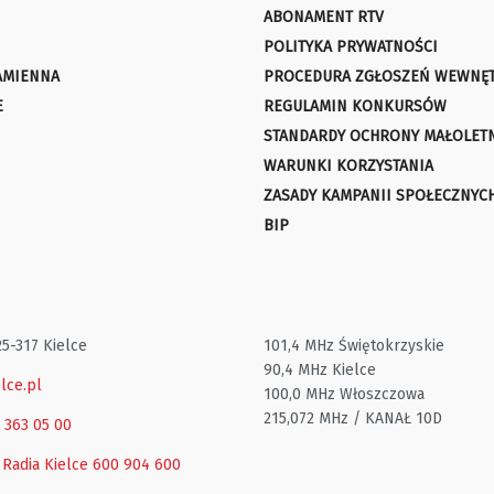
ABONAMENT RTV
POLITYKA PRYWATNOŚCI
AMIENNA
PROCEDURA ZGŁOSZEŃ WEWNĘ
E
REGULAMIN KONKURSÓW
STANDARDY OCHRONY MAŁOLET
WARUNKI KORZYSTANIA
ZASADY KAMPANII SPOŁECZNYC
BIP
25-317 Kielce
101,4 MHz Świętokrzyskie
90,4 MHz Kielce
lce.pl
100,0 MHz Włoszczowa
215,072 MHz / KANAŁ 10D
1 363 05 00
 Radia Kielce
600 904 600