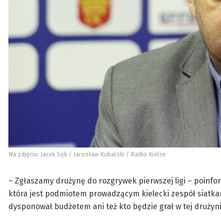
Na zdjęciu: Jacek Sęk / Jarosław Kubalski / Radio Kielce
– Zgłaszamy drużynę do rozgrywek pierwszej ligi – poinfo
która jest podmiotem prowadzącym kielecki zespół siatkar
dysponował budżetem ani też kto będzie grał w tej drużynie