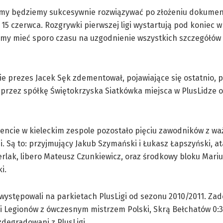
emy będziemy sukcesywnie rozwiązywać po złożeniu dokumen
 15 czerwca. Rozgrywki pierwszej ligi wystartują pod koniec w
emy mieć sporo czasu na uzgodnienie wszystkich szczegółów
e prezes Jacek Sęk zdementował, pojawiające się ostatnio, pl
przez spółkę Świętokrzyska Siatkówka miejsca w PlusLidze o
ncie w kieleckim zespole pozostało pięciu zawodników z w
. Są to: przyjmujący Jakub Szymański i Łukasz Łapszyński, a
rlak, libero Mateusz Czunkiewicz, oraz środkowy bloku Mari
i.
m występowali na parkietach PlusLigi od sezonu 2010/2011. Zad
li Legionów z ówczesnym mistrzem Polski, Skrą Bełchatów 0:3
 zdegradowani z PlusLigi.