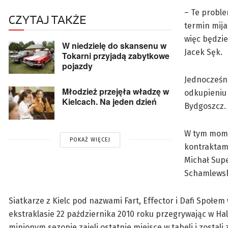
– Te probl
CZYTAJ TAKŻE
termin mija
więc będzi
W niedzielę do skansenu w
Jacek Sęk.
Tokarni przyjadą zabytkowe
pojazdy
Jednocześni
Młodzież przejęła władzę w
odkupieniu 
Kielcach. Na jeden dzień
Bydgoszcz.
W tym mome
POKAŻ WIĘCEJ
kontraktami
Michał Supe
Schamlewsk
Siatkarze z Kielc pod nazwami Fart, Effector i Dafi Społe
ekstraklasie 22 października 2010 roku przegrywając w Ha
minionym sezonie zajęli ostatnie miejsce w tabeli i zostali