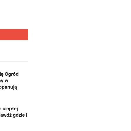
lę Ogród
ny w
 opanują
e ciepłej
awdź gdzie i