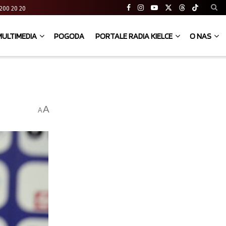
41 200 20 20
MULTIMEDIA
POGODA
PORTALE RADIA KIELCE
O NAS
A
A