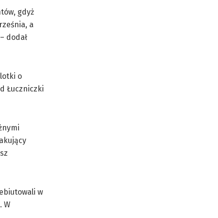
tów, gdyż
rześnia, a
 – dodał
otki o
d Łuczniczki
ażnymi
takujący
usz
ebiutowali w
. W