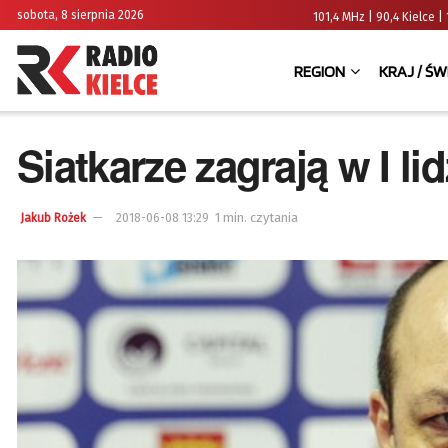
sobota, 8 sierpnia 2026
101,4 MHz | 90,4 Kielce
REGION
KRAJ / ŚW
Siatkarze zagrają w I li
1 min. czytania
Jakub Rożek
2018-06-08 13:29