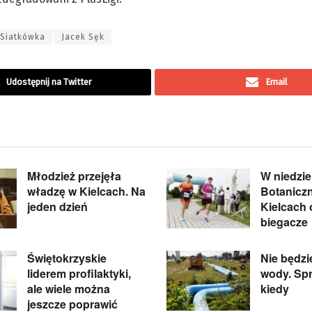
 Siatkówka
Jacek Sęk
Udostępnij na Twitter
Email
Młodzież przejęła
W niedzie
władzę w Kielcach. Na
Botanicz
jeden dzień
Kielcach
biegacze
Świętokrzyskie
Nie będzi
liderem profilaktyki,
wody. Spr
ale wiele można
kiedy
jeszcze poprawić