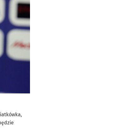
Siatkówka,
będzie