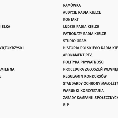
RAMÓWKA
AUDYCJE RADIA KIELCE
KONTAKT
IELKA
LUDZIE RADIA KIELCE
PATRONATY RADIA KIELCE
STUDIO GRAM
WIĘTOKRZYSKI
HISTORIA POLSKIEGO RADIA KIE
ABONAMENT RTV
POLITYKA PRYWATNOŚCI
AMIENNA
PROCEDURA ZGŁOSZEŃ WEWNĘ
E
REGULAMIN KONKURSÓW
STANDARDY OCHRONY MAŁOLET
WARUNKI KORZYSTANIA
ZASADY KAMPANII SPOŁECZNYC
BIP