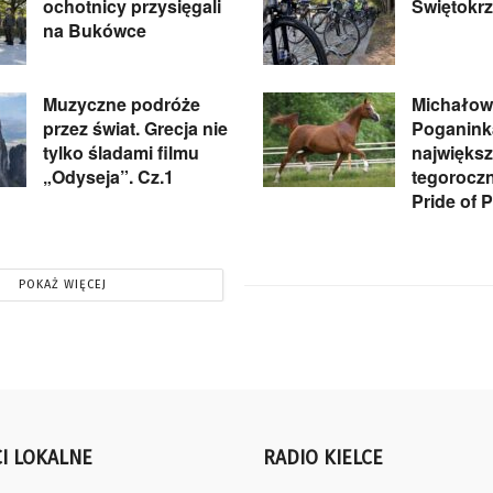
ochotnicy przysięgali
Świętokrz
na Bukówce
Muzyczne podróże
Michałow
przez świat. Grecja nie
Poganink
tylko śladami filmu
największ
„Odyseja”. Cz.1
tegoroczn
Pride of 
POKAŻ WIĘCEJ
I LOKALNE
RADIO KIELCE