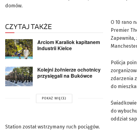
domów.
O 10 rano n
CZYTAJ TAKŻE
Premier The
Zapewniła, 
Arciom Karaliok kapitanem
Manchester
Industrii Kielce
Policja poin
Kolejni żołnierze ochotnicy
zorganizowa
przysięgali na Bukówce
zdarzenia z
do mieszkań
POKAŻ WIĘCEJ
Świadkowie 
do wybuchu 
oddział sap
Station został wstrzymany ruch pociągów.