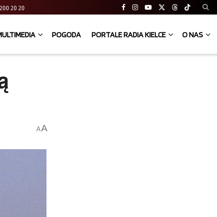
41 200 20 20
MULTIMEDIA
POGODA
PORTALE RADIA KIELCE
O NAS
ą
A
A