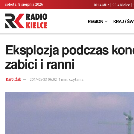
sobota, 8 sierpnia 2026
101,4 MHz | 90,4 Kielce
REGION
KRAJ / ŚW
Eksplozja podczas kon
zabici i ranni
1 min. czytania
Karol Żak
2017-05-23 06:02