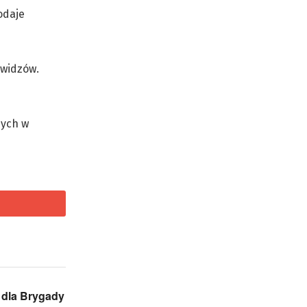
odaje
 widzów.
nych w
dla Brygady