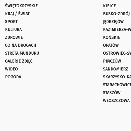
ŚWIĘTOKRZYSKIE
KIELCE
KRAJ / ŚWIAT
BUSKO-ZDRÓJ
SPORT
JĘDRZEJÓW
KULTURA
KAZIMIERZA-W
ZDROWIE
KOŃSKIE
CO NA DROGACH
OPATÓW
STREFA MUNDURU
OSTROWIEC-Ś
GALERIE ZDJĘĆ
PIŃCZÓW
WIDEO
SANDOMIERZ
POGODA
SKARŻYSKO-K
STARACHOWIC
STASZÓW
WŁOSZCZOWA