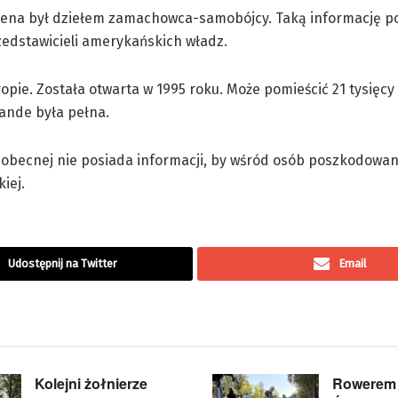
rena był dziełem zamachowca-samobójcy. Taką informację p
edstawicieli amerykańskich władz.
pie. Została otwarta w 1995 roku. Może pomieścić 21 tysięcy
ande była pełna.
i obecnej nie posiada informacji, by wśród osób poszkodowa
iej.
Udostępnij na Twitter
Email
Kolejni żołnierze
Rowerem 