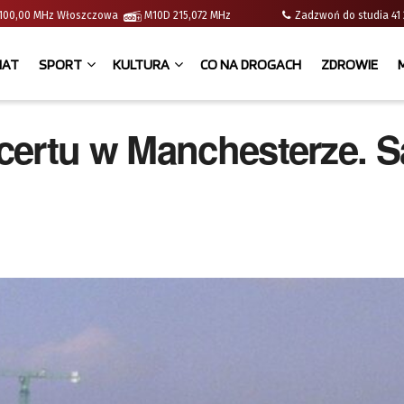
 | 100,00 MHz Włoszczowa
M10D 215,072 MHz
Zadzwoń do studia 
IAT
SPORT
KULTURA
CO NA DROGACH
ZDROWIE
certu w Manchesterze. S