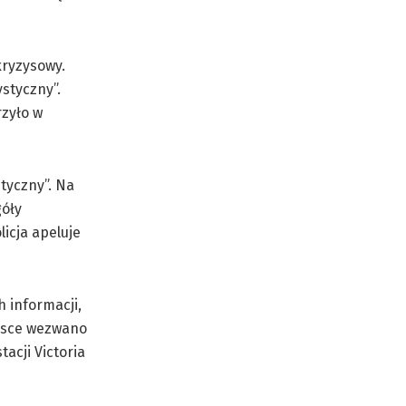
kryzysowy.
styczny”.
rzyło w
styczny”. Na
góły
icja apeluje
h informacji,
ejsce wezwano
acji Victoria