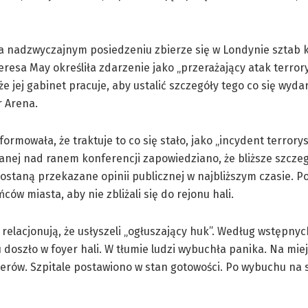
a nadzwyczajnym posiedzeniu zbierze się w Londynie sztab 
resa May określiła zdarzenie jako „przerażający atak terrory
że jej gabinet pracuje, aby ustalić szczegóły tego co się wyda
 Arena.
formowała, że traktuje to co się stało, jako „incydent terrory
nej nad ranem konferencji zapowiedziano, że bliższe szcze
ostaną przekazane opinii publicznej w najbliższym czasie. Pol
ców miasta, aby nie zbliżali się do rejonu hali.
relacjonują, że usłyszeli „ogłuszający huk”. Według wstępnyc
doszło w foyer hali. W tłumie ludzi wybuchła panika. Na mi
erów. Szpitale postawiono w stan gotowości. Po wybuchu na st