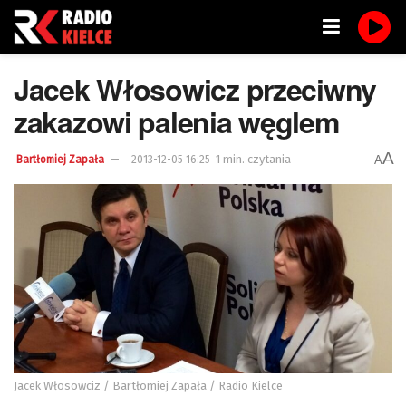
Jacek Włosowicz przeciwny
zakazowi palenia węglem
A
1 min. czytania
A
Bartłomiej Zapała
2013-12-05 16:25
Jacek Włosowciz / Bartłomiej Zapała / Radio Kielce