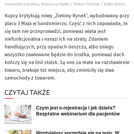
Sandomierz jesienią. Ratusz na Rynku / Robert Felczak / Radio Kielce
Kupcy krytykują nowy „Zielony Rynek”, wybudowany przy
placu 3 Maja w Sandomierzu. Część z nich zapowiada, że
się tam nie przeprowadzi, ponieważ wiata jest
niefunkcjonalna i narazi ich na straty. Zdaniem
handlujących, przy opadach deszczu, albo śniegu
wszystko zawiewane będzie do środka, ponieważ dach
kończy się na linii stoisk. Są one za małe na rozstawienie
towaru, brakuje też miejsca, aby zmieściły się dwa
samochody z towarem.
CZYTAJ TAKŻE
Czym jest e-rejestracja i jak działa?
Bezpłatne webinarium dla pacjentów
Wentylatory sprzedają się na pniu. W