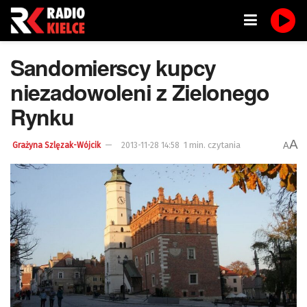
Sandomierscy kupcy
niezadowoleni z Zielonego
Rynku
A
1 min. czytania
A
Grażyna Szlęzak-Wójcik
2013-11-28 14:58