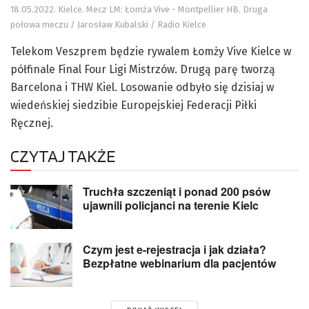
18.05.2022. Kielce. Mecz LM: Łomża Vive - Montpellier HB. Druga
połowa meczu / Jarosław Kubalski / Radio Kielce
Telekom Veszprem będzie rywalem Łomży Vive Kielce w
półfinale Final Four Ligi Mistrzów. Drugą parę tworzą
Barcelona i THW Kiel. Losowanie odbyło się dzisiaj w
wiedeńskiej siedzibie Europejskiej Federacji Piłki
Ręcznej.
CZYTAJ TAKŻE
Truchła szczeniąt i ponad 200 psów
ujawnili policjanci na terenie Kielc
Czym jest e-rejestracja i jak działa?
Bezpłatne webinarium dla pacjentów