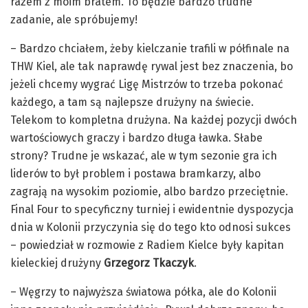
razem z moim bratem. To będzie bardzo trudne
zadanie, ale spróbujemy!
– Bardzo chciałem, żeby kielczanie trafili w półfinale na
THW Kiel, ale tak naprawdę rywal jest bez znaczenia, bo
jeżeli chcemy wygrać Ligę Mistrzów to trzeba pokonać
każdego, a tam są najlepsze drużyny na świecie.
Telekom to kompletna drużyna. Na każdej pozycji dwóch
wartościowych graczy i bardzo długa ławka. Słabe
strony? Trudne je wskazać, ale w tym sezonie gra ich
liderów to był problem i postawa bramkarzy, albo
zagrają na wysokim poziomie, albo bardzo przeciętnie.
Final Four to specyficzny turniej i ewidentnie dyspozycja
dnia w Kolonii przyczynia się do tego kto odnosi sukces
– powiedział w rozmowie z Radiem Kielce były kapitan
kieleckiej drużyny
Grzegorz Tkaczyk
.
– Węgrzy to najwyższa światowa półka, ale do Kolonii