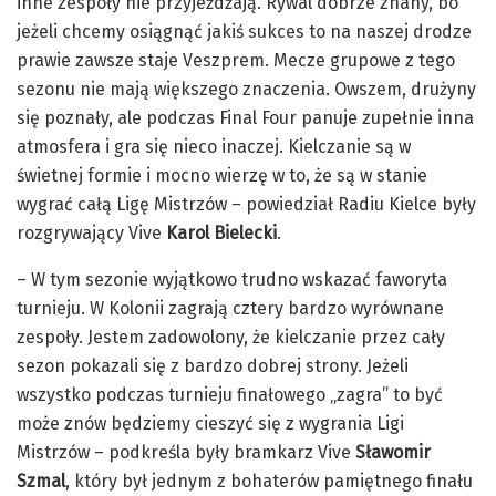
inne zespoły nie przyjeżdżają. Rywal dobrze znany, bo
jeżeli chcemy osiągnąć jakiś sukces to na naszej drodze
prawie zawsze staje Veszprem. Mecze grupowe z tego
sezonu nie mają większego znaczenia. Owszem, drużyny
się poznały, ale podczas Final Four panuje zupełnie inna
atmosfera i gra się nieco inaczej. Kielczanie są w
świetnej formie i mocno wierzę w to, że są w stanie
wygrać całą Ligę Mistrzów – powiedział Radiu Kielce były
rozgrywający Vive
Karol Bielecki
.
– W tym sezonie wyjątkowo trudno wskazać faworyta
turnieju. W Kolonii zagrają cztery bardzo wyrównane
zespoły. Jestem zadowolony, że kielczanie przez cały
sezon pokazali się z bardzo dobrej strony. Jeżeli
wszystko podczas turnieju finałowego „zagra” to być
może znów będziemy cieszyć się z wygrania Ligi
Mistrzów – podkreśla były bramkarz Vive
Sławomir
Szmal
, który był jednym z bohaterów pamiętnego finału