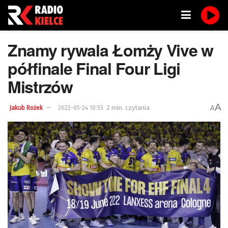
Znamy rywala Łomży Vive w
półfinale Final Four Ligi
Mistrzów
A
2 min. czytania
A
Jakub Rożek
2022-05-24 10:55