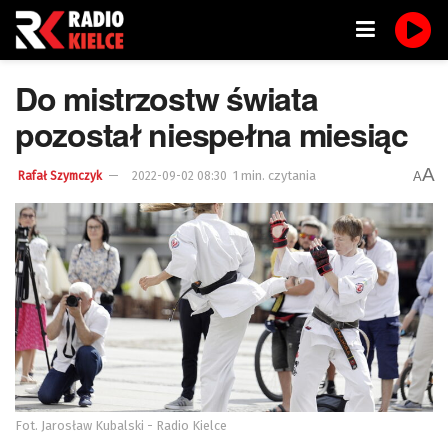
Do mistrzostw świata
pozostał niespełna miesiąc
A
1 min. czytania
A
Rafał Szymczyk
2022-09-02 08:30
Fot. Jarosław Kubalski - Radio Kielce