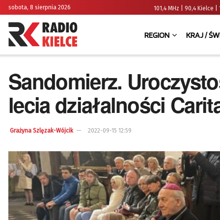
sobota, 8 sierpnia 2026
101,4 MHz | 90,4 Kielce
REGION
KRAJ / ŚW
Sandomierz. Uroczystoś
lecia działalności Cari
Grażyna Szlęzak-Wójcik
2022-09-15 12:59