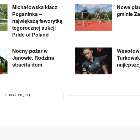
Michałowska klacz
Nowe pla
Poganinka –
gminie Z
największą faworytką
tegorocznej aukcji
Pride of Poland
Nocny pożar w
Wesołows
Janowie. Rodzina
Turkowski
straciła dom
najlepsze
POKAŻ WIĘCEJ