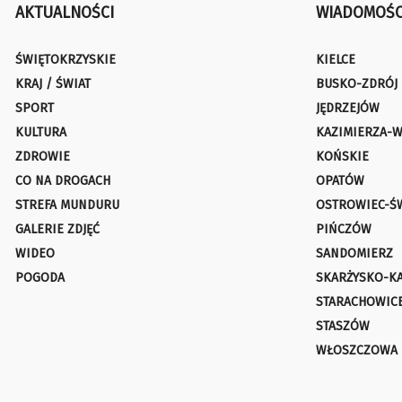
AKTUALNOŚCI
WIADOMOŚC
ŚWIĘTOKRZYSKIE
KIELCE
KRAJ / ŚWIAT
BUSKO-ZDRÓJ
SPORT
JĘDRZEJÓW
KULTURA
KAZIMIERZA-W
ZDROWIE
KOŃSKIE
CO NA DROGACH
OPATÓW
STREFA MUNDURU
OSTROWIEC-Ś
GALERIE ZDJĘĆ
PIŃCZÓW
WIDEO
SANDOMIERZ
POGODA
SKARŻYSKO-K
STARACHOWIC
STASZÓW
WŁOSZCZOWA