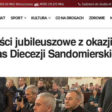
 | 100,00 MHz Włoszczowa
M10D 215,072 MHz
Zadzwoń do studia 
IAT
SPORT
KULTURA
CO NA DROGACH
ZDROWIE
ci jubileuszowe z okazji
tas Diecezji Sandomierski