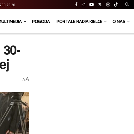
41 200 20 20
MULTIMEDIA
POGODA
PORTALE RADIA KIELCE
O NAS
 30-
ej
A
A