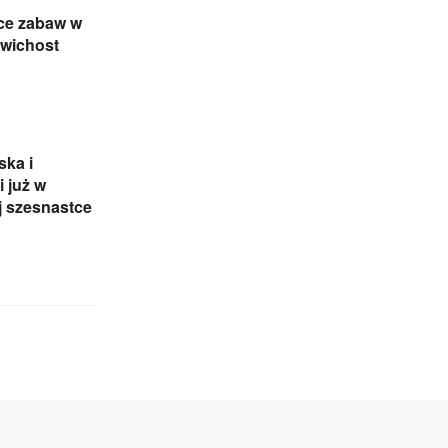
ce zabaw w
awichost
ka i
 już w
j szesnastce