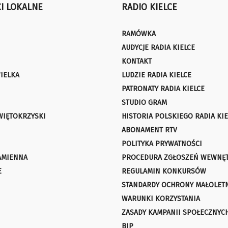
I LOKALNE
RADIO KIELCE
RAMÓWKA
AUDYCJE RADIA KIELCE
KONTAKT
IELKA
LUDZIE RADIA KIELCE
PATRONATY RADIA KIELCE
STUDIO GRAM
WIĘTOKRZYSKI
HISTORIA POLSKIEGO RADIA KIE
ABONAMENT RTV
POLITYKA PRYWATNOŚCI
AMIENNA
PROCEDURA ZGŁOSZEŃ WEWNĘ
E
REGULAMIN KONKURSÓW
STANDARDY OCHRONY MAŁOLET
WARUNKI KORZYSTANIA
ZASADY KAMPANII SPOŁECZNYC
BIP