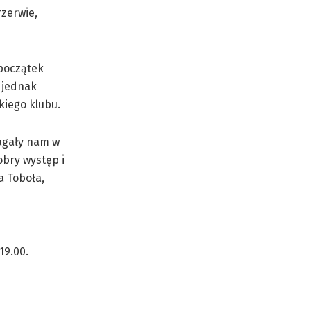
rzerwie,
 początek
z jednak
kiego klubu.
agały nam w
obry występ i
a Toboła,
19.00.