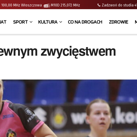
e | 100,00 MHz Włoszczowa
M10D 215,072 MHz
Zadzwoń do studia
IAT
SPORT
KULTURA
CO NA DROGACH
ZDROWIE
pewnym zwycięstwem