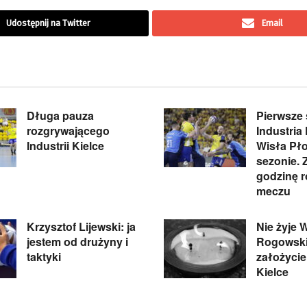
Udostępnij na Twitter
Email
Długa pauza
Pierwsze 
rozgrywającego
Industria 
Industrii Kielce
Wisła Pł
sezonie.
godzinę 
meczu
Krzysztof Lijewski: ja
Nie żyje
jestem od drużyny i
Rogowski,
taktyki
założyciel
Kielce