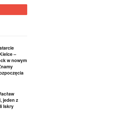
starcie
Kielce –
ock w nowym
 Znamy
rozpoczęcia
 Wacław
 jeden z
i Iskry