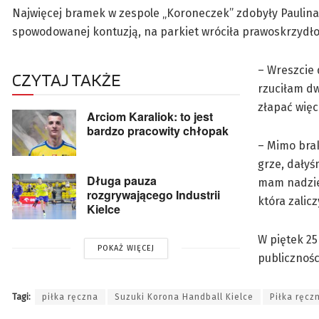
Najwięcej bramek w zespole „Koroneczek” zdobyły Paulina 
spowodowanej kontuzją, na parkiet wróciła prawoskrzydł
– Wreszcie 
CZYTAJ TAKŻE
rzuciłam dw
złapać więc
Arciom Karaliok: to jest
bardzo pracowity chłopak
– Mimo bra
grze, dałyś
Długa pauza
mam nadziej
rozgrywającego Industrii
która zalic
Kielce
W piętek 25
POKAŻ WIĘCEJ
publicznośc
Tagi:
piłka ręczna
Suzuki Korona Handball Kielce
Piłka ręczn