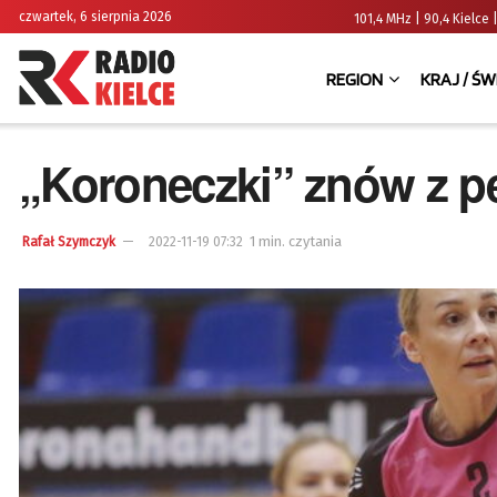
czwartek, 6 sierpnia 2026
101,4 MHz | 90,4 Kielc
REGION
KRAJ / ŚW
„Koroneczki” znów z 
1 min. czytania
Rafał Szymczyk
2022-11-19 07:32