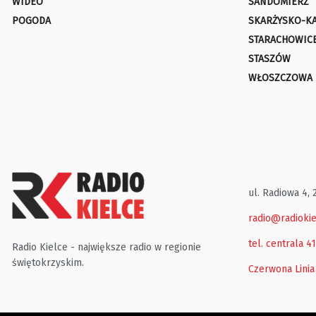
WIDEO
SANDOMIERZ
POGODA
SKARŻYSKO-K
STARACHOWIC
STASZÓW
WŁOSZCZOWA
ul. Radiowa 4, 
radio@radiokie
tel. centrala 4
Radio Kielce - największe radio w regionie
świętokrzyskim.
Czerwona Linia