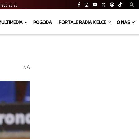
 41 200 20 20
MULTIMEDIA
POGODA
PORTALE RADIA KIELCE
O NAS
A
A