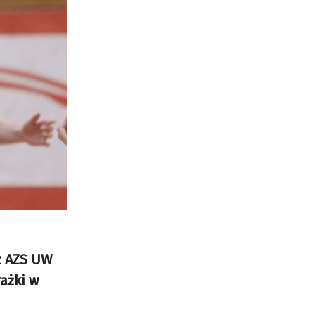
 z AZS UW
rażki w