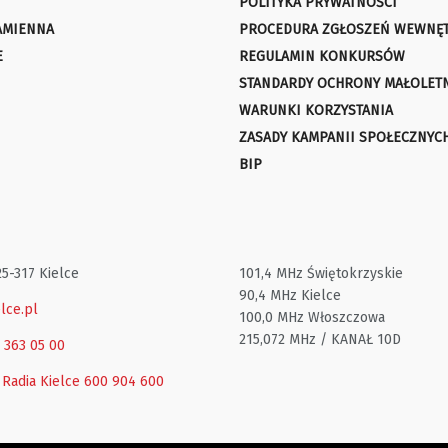
POLITYKA PRYWATNOŚCI
AMIENNA
PROCEDURA ZGŁOSZEŃ WEWNĘ
E
REGULAMIN KONKURSÓW
STANDARDY OCHRONY MAŁOLET
WARUNKI KORZYSTANIA
ZASADY KAMPANII SPOŁECZNYC
BIP
25-317 Kielce
101,4 MHz Świętokrzyskie
90,4 MHz Kielce
lce.pl
100,0 MHz Włoszczowa
215,072 MHz / KANAŁ 10D
1 363 05 00
 Radia Kielce
600 904 600