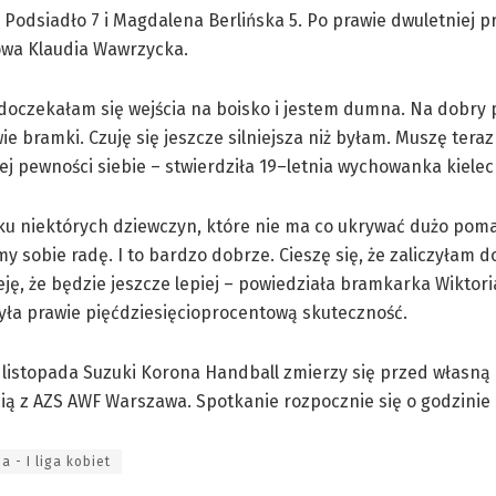
Podsiadło 7 i Magdalena Berlińska 5. Po prawie dwuletniej p
owa Klaudia Wawrzycka.
doczekałam się wejścia na boisko i jestem dumna. Na dobry
ie bramki. Czuję się jeszcze silniejsza niż byłam. Muszę tera
ej pewności siebie – stwierdziła 19–letnia wychowanka kielec
ku niektórych dziewczyn, które nie ma co ukrywać dużo pom
my sobie radę. I to bardzo dobrze. Cieszę się, że zaliczyłam d
ę, że będzie jeszcze lepiej – powiedziała bramkarka Wiktori
zyła prawie pięćdziesięcioprocentową skuteczność.
 listopada Suzuki Korona Handball zmierzy się przed własną
ią z AZS AWF Warszawa. Spotkanie rozpocznie się o godzinie 
a - I liga kobiet