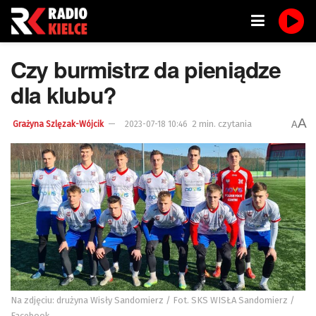
Czy burmistrz da pieniądze
dla klubu?
A
2 min. czytania
A
Grażyna Szlęzak-Wójcik
2023-07-18 10:46
Na zdjęciu: drużyna Wisły Sandomierz / Fot. SKS WISŁA Sandomierz /
Facebook