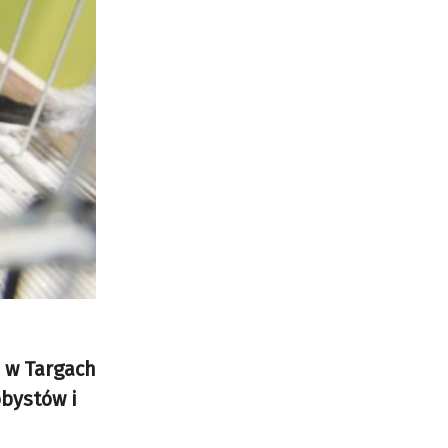
d w Targach
bbystów i