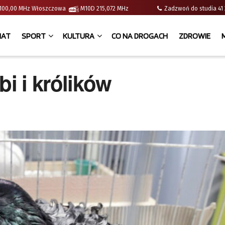
 | 100,00 MHz Włoszczowa
M10D 215,072 MHz
Zadzwoń do studia 
IAT
SPORT
KULTURA
CO NA DROGACH
ZDROWIE
bi i królików