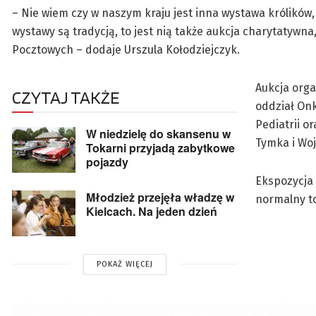
– Nie wiem czy w naszym kraju jest inna wystawa królików,
wystawy są tradycją, to jest nią także aukcja charytatyw
Pocztowych – dodaje Urszula Kołodziejczyk.
Aukcja orga
CZYTAJ TAKŻE
oddział Onk
Pediatrii o
W niedzielę do skansenu w
Tymka i Woj
Tokarni przyjadą zabytkowe
pojazdy
Ekspozycja 
Młodzież przejęła władzę w
normalny to
Kielcach. Na jeden dzień
POKAŻ WIĘCEJ