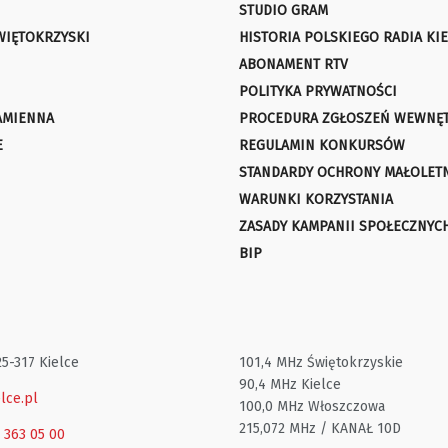
STUDIO GRAM
WIĘTOKRZYSKI
HISTORIA POLSKIEGO RADIA KIE
ABONAMENT RTV
POLITYKA PRYWATNOŚCI
AMIENNA
PROCEDURA ZGŁOSZEŃ WEWNĘ
E
REGULAMIN KONKURSÓW
STANDARDY OCHRONY MAŁOLET
WARUNKI KORZYSTANIA
ZASADY KAMPANII SPOŁECZNYC
BIP
25-317 Kielce
101,4 MHz Świętokrzyskie
90,4 MHz Kielce
lce.pl
100,0 MHz Włoszczowa
215,072 MHz / KANAŁ 10D
1 363 05 00