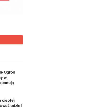
lę Ogród
ny w
 opanują
e ciepłej
awdź gdzie i