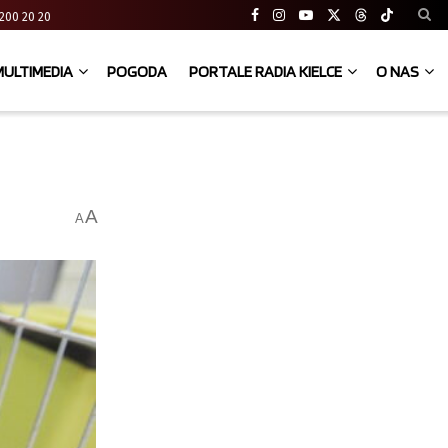
41 200 20 20
MULTIMEDIA
POGODA
PORTALE RADIA KIELCE
O NAS
A
A