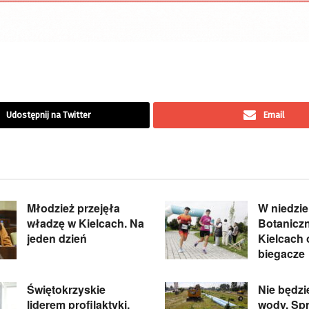
Udostępnij na Twitter
Email
Młodzież przejęła
W niedzie
władzę w Kielcach. Na
Botanicz
jeden dzień
Kielcach
biegacze
Świętokrzyskie
Nie będzi
liderem profilaktyki,
wody. Spr