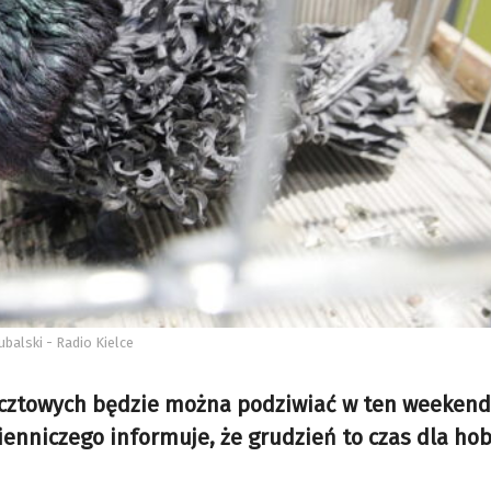
balski - Radio Kielce
 pocztowych będzie można podziwiać w ten weeken
wienniczego informuje, że grudzień to czas dla ho