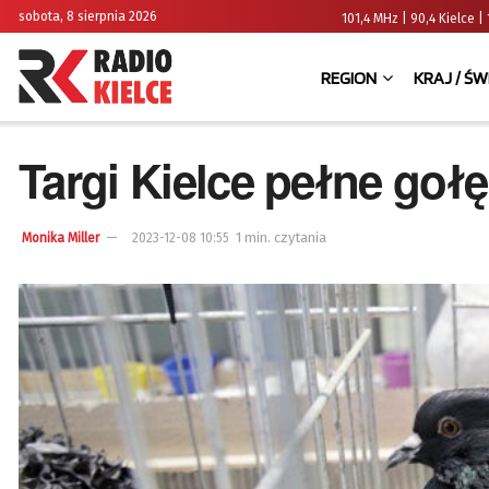
sobota, 8 sierpnia 2026
101,4 MHz | 90,4 Kielce
REGION
KRAJ / ŚW
Targi Kielce pełne gołę
1 min. czytania
Monika Miller
2023-12-08 10:55