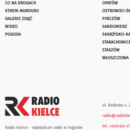
CO NA DROGACH
OPATÓW
STREFA MUNDURU
OSTROWIEC-Ś
GALERIE ZDJĘĆ
PIŃCZÓW
WIDEO
SANDOMIERZ
POGODA
SKARŻYSKO-K
STARACHOWIC
STASZÓW
WŁOSZCZOWA
ul. Radiowa 4, 
radio@radiokie
tel. centrala 4
Radio Kielce - największe radio w regionie