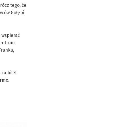
rócz tego, że
owców Gołębi
ą wspierać
Centrum
Franka,
 za bilet
armo.