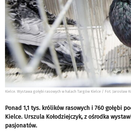
Kielce. Wystawa gołębi rasowych w halach Targów Kielce / Fot. Jarosław Ku
Ponad 1,1 tys. królików rasowych i 760 gołębi
Kielce. Urszula Kołodziejczyk, z ośrodka wysta
pasjonatów.