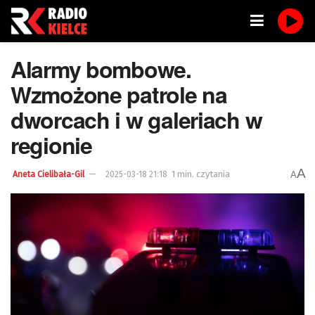
Alarmy bombowe.
Wzmożone patrole na
dworcach i w galeriach w
regionie
A
1 min. czytania
A
Aneta Cielibała-Gil
2025-03-18 21:18