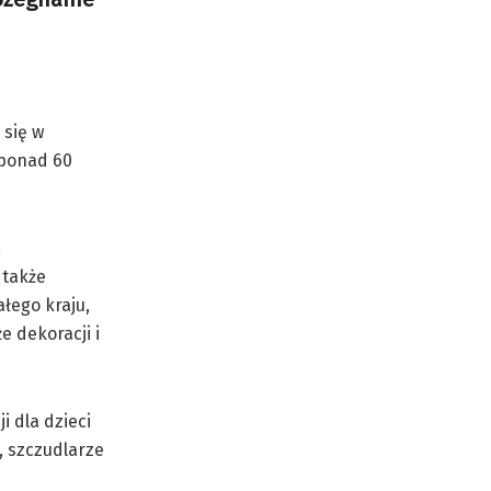
 się w
 ponad 60
a
 także
łego kraju,
e dekoracji i
i dla dzieci
, szczudlarze