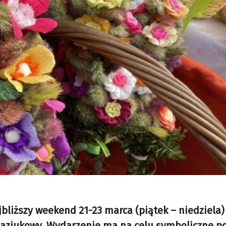
bliższy weekend 21-23 marca (piątek – niedziela) 
 Kaziukowy. Wydarzenie ma na celu symboliczne p