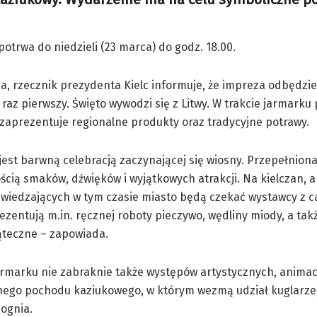
potrwa do niedzieli (23 marca) do godz. 18.00.
a, rzecznik prezydenta Kielc informuje, że impreza odbędzie
 raz pierwszy. Święto wywodzi się z Litwy. W trakcie jarmarku
aprezentuje regionalne produkty oraz tradycyjne potrawy.
 jest barwną celebracją zaczynającej się wiosny. Przepełnion
cią smaków, dźwięków i wyjątkowych atrakcji. Na kielczan, a
wiedzających w tym czasie miasto będą czekać wystawcy z ca
ezentują m.in. ręcznej roboty pieczywo, wędliny miody, a takż
ąteczne – zapowiada.
armarku nie zabraknie także występów artystycznych, animacj
lnego pochodu kaziukowego, w którym wezmą udział kuglarze
 ognia.