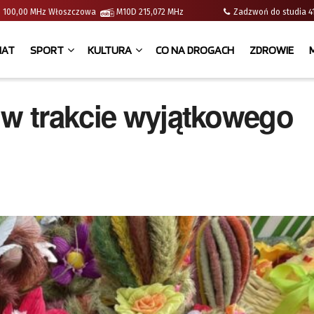
e | 100,00 MHz Włoszczowa
M10D 215,072 MHz
Zadzwoń do studia
IAT
SPORT
KULTURA
CO NA DROGACH
ZDROWIE
 w trakcie wyjątkowego