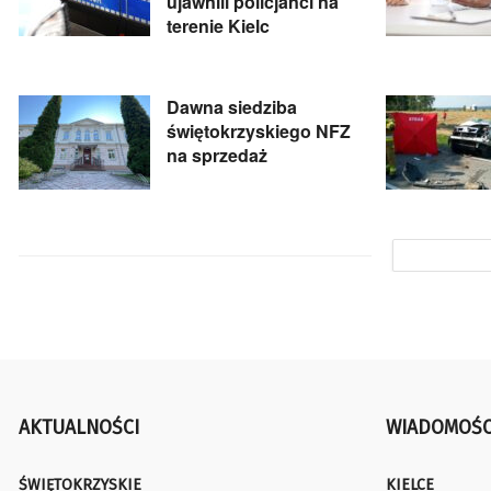
ujawnili policjanci na
terenie Kielc
Dawna siedziba
świętokrzyskiego NFZ
na sprzedaż
AKTUALNOŚCI
WIADOMOŚC
ŚWIĘTOKRZYSKIE
KIELCE