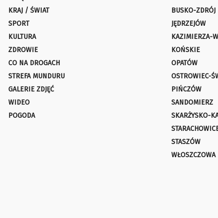
KRAJ / ŚWIAT
BUSKO-ZDRÓJ
SPORT
JĘDRZEJÓW
KULTURA
KAZIMIERZA-W
ZDROWIE
KOŃSKIE
CO NA DROGACH
OPATÓW
STREFA MUNDURU
OSTROWIEC-Ś
GALERIE ZDJĘĆ
PIŃCZÓW
WIDEO
SANDOMIERZ
POGODA
SKARŻYSKO-K
STARACHOWIC
STASZÓW
WŁOSZCZOWA