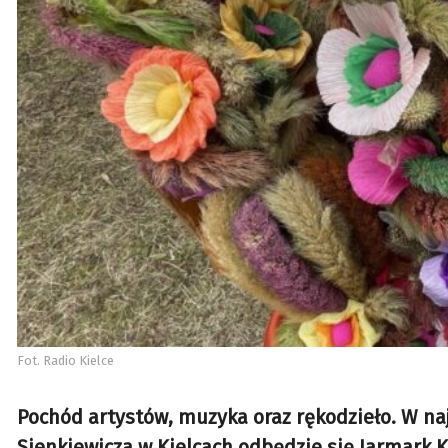
Fot. Radio Kielce
Pochód artystów, muzyka oraz rękodzieło. W naj
Sienkiewicza w Kielcach odbędzie się Jarmark