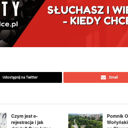
Udostępnij na Twitter
Email
Czym jest e-
Pomnik Of
rejestracja i jak
Wołyńskie