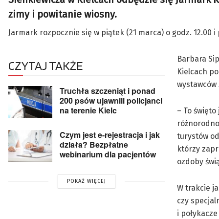
zimy i powitanie wiosny.
Jarmark rozpocznie się w piątek (21 marca) o godz. 12.00 i 
Barbara Sip
CZYTAJ TAKŻE
Kielcach po
wystawców z
Truchła szczeniąt i ponad
200 psów ujawnili policjanci
na terenie Kielc
– To święto
różnorodnoś
Czym jest e-rejestracja i jak
turystów od
działa? Bezpłatne
którzy zapr
webinarium dla pacjentów
ozdoby świ
POKAŻ WIĘCEJ
W trakcie j
czy specja
i połykacze