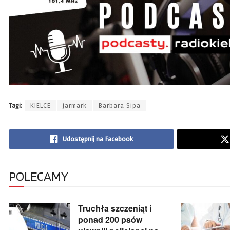
Tagi:
KIELCE
jarmark
Barbara Sipa
Udostępnij na Facebook
POLECAMY
Truchła szczeniąt i
ponad 200 psów