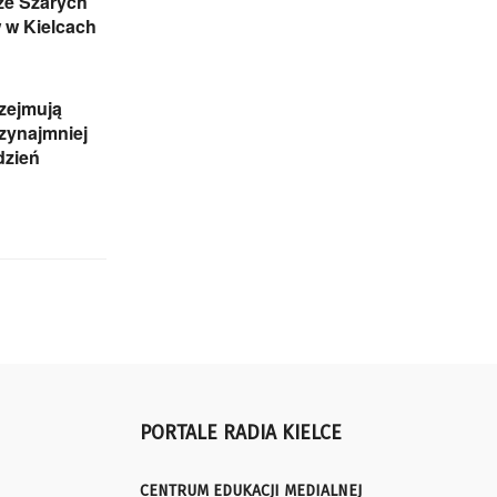
ze Szarych
 w Kielcach
zejmują
rzynajmniej
dzień
PORTALE RADIA KIELCE
CENTRUM EDUKACJI MEDIALNEJ