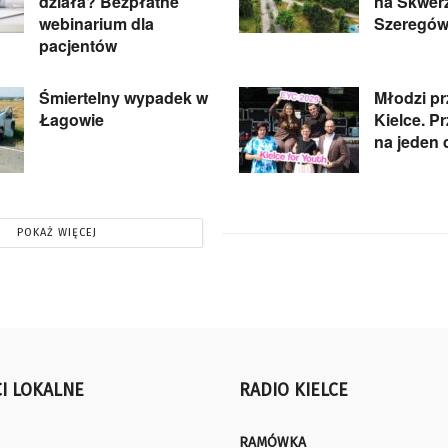
działa? Bezpłatne
na Skwer
webinarium dla
Szeregów
pacjentów
Śmiertelny wypadek w
Młodzi pr
Łagowie
Kielce. P
na jeden 
POKAŻ WIĘCEJ
I LOKALNE
RADIO KIELCE
RAMÓWKA