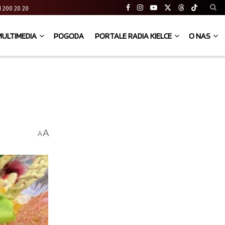
 41 200 20 20
MULTIMEDIA
POGODA
PORTALE RADIA KIELCE
O NAS
A
A