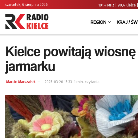
czwartek, 6 sierpnia 2026
101,4 MHz | 90,4 Kielc
REGION
KRAJ / ŚW
Kielce powitają wiosnę
jarmarku
1 min. czytania
Marcin Marszałek
2025-03-20 15:33