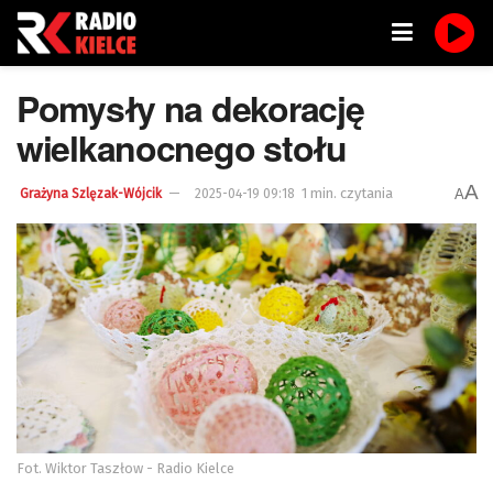
Pomysły na dekorację
wielkanocnego stołu
A
1 min. czytania
A
Grażyna Szlęzak-Wójcik
2025-04-19 09:18
Fot. Wiktor Taszłow - Radio Kielce