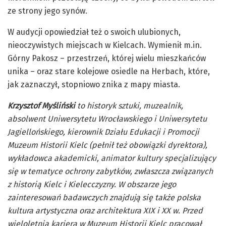
ze strony jego synów.
W audycji opowiedział też o swoich ulubionych,
nieoczywistych miejscach w Kielcach. Wymienił m.in.
Górny Pakosz – przestrzeń, której wielu mieszkańców
unika – oraz stare kolejowe osiedle na Herbach, które,
jak zaznaczył, stopniowo znika z mapy miasta.
Krzysztof Myśliński
to historyk sztuki, muzealnik,
absolwent Uniwersytetu Wrocławskiego i Uniwersytetu
Jagiellońskiego, kierownik Działu Edukacji i Promocji
Muzeum Historii Kielc (pełnił też obowiązki dyrektora),
wykładowca akademicki, animator kultury specjalizujący
się w tematyce ochrony zabytków, zwłaszcza związanych
z historią Kielc i Kielecczyzny. W obszarze jego
zainteresowań badawczych znajdują się także polska
kultura artystyczna oraz architektura XIX i XX w. Przed
wieloletnią karierą w Muzeum Historii Kielc pracował