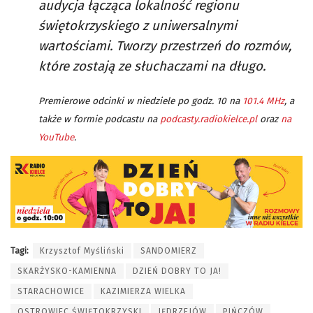
audycja łącząca lokalność regionu
świętokrzyskiego z uniwersalnymi
wartościami. Tworzy przestrzeń do rozmów,
które zostają ze słuchaczami na długo.
Premierowe odcinki w niedziele po godz. 10 na
101.4 MHz
, a
także w formie podcastu na
podcasty.radiokielce.pl
oraz
na
YouTube
.
Tagi:
Krzysztof Myśliński
SANDOMIERZ
SKARŻYSKO-KAMIENNA
DZIEŃ DOBRY TO JA!
STARACHOWICE
KAZIMIERZA WIELKA
OSTROWIEC ŚWIĘTOKRZYSKI
JĘDRZEJÓW
PIŃCZÓW