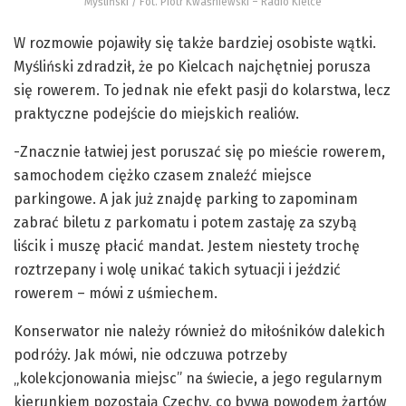
Myśliński / Fot. Piotr Kwaśniewski – Radio Kielce
W rozmowie pojawiły się także bardziej osobiste wątki.
Myśliński zdradził, że po Kielcach najchętniej porusza
się rowerem. To jednak nie efekt pasji do kolarstwa, lecz
praktyczne podejście do miejskich realiów.
-Znacznie łatwiej jest poruszać się po mieście rowerem,
samochodem ciężko czasem znaleźć miejsce
parkingowe. A jak już znajdę parking to zapominam
zabrać biletu z parkomatu i potem zastaję za szybą
liścik i muszę płacić mandat. Jestem niestety trochę
roztrzepany i wolę unikać takich sytuacji i jeździć
rowerem – mówi z uśmiechem.
Konserwator nie należy również do miłośników dalekich
podróży. Jak mówi, nie odczuwa potrzeby
„kolekcjonowania miejsc” na świecie, a jego regularnym
kierunkiem pozostają Czechy, co bywa powodem żartów