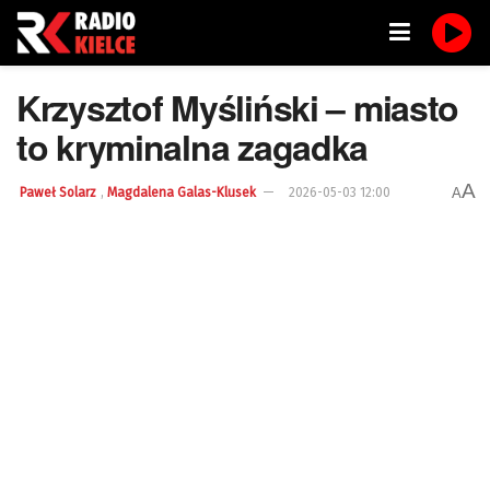
Krzysztof Myśliński – miasto
to kryminalna zagadka
A
,
A
Paweł Solarz
Magdalena Galas-Klusek
2026-05-03 12:00