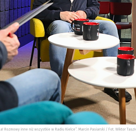
Ja! Rozmowy inne niż wszystkie w Radiu Kielce”. Marcin Pasiarski / Fot. Wiktor Tasz