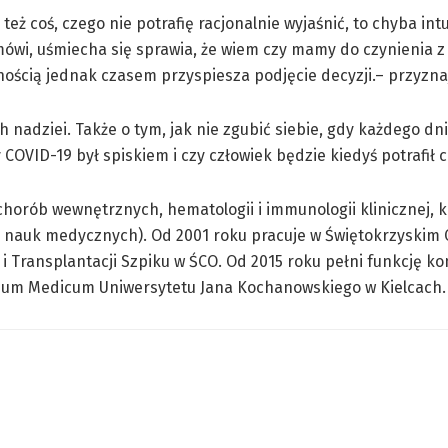
ż coś, czego nie potrafię racjonalnie wyjaśnić, to chyba intu
t mówi, uśmiecha się sprawia, że wiem czy mamy do czynienia
nością jednak czasem przyspiesza podjęcie decyzji.– przyzna
nadziei. Także o tym, jak nie zgubić siebie, gdy każdego dnia
 COVID-19 był spiskiem i czy człowiek będzie kiedyś potrafił 
tą chorób wewnętrznych, hematologii i immunologii kliniczne
a nauk medycznych). Od 2001 roku pracuje w Świętokrzyskim 
 i Transplantacji Szpiku w ŚCO. Od 2015 roku pełni funkcję k
gium Medicum Uniwersytetu Jana Kochanowskiego w Kielcach.