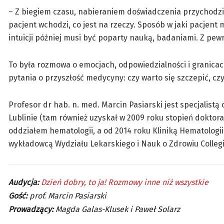
– Z biegiem czasu, nabieraniem doświadczenia przychodzi te
pacjent wchodzi, co jest na rzeczy. Sposób w jaki pacjen
intuicji później musi być poparty nauką, badaniami. Z pew
To była rozmowa o emocjach, odpowiedzialności i granicach 
pytania o przyszłość medycyny: czy warto się szczepić, czy
Profesor dr hab. n. med. Marcin Pasiarski jest specjalis
Lublinie (tam również uzyskał w 2009 roku stopień doktor
oddziałem hematologii, a od 2014 roku Kliniką Hematologii
wykładowcą Wydziału Lekarskiego i Nauk o Zdrowiu Colle
Audycja:
Dzień dobry, to ja! Rozmowy inne niż wszystkie
Gość:
prof. Marcin Pasiarski
Prowadzący:
Magda Galas-Klusek i Paweł Solarz