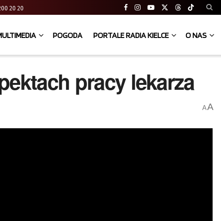
41 200 20 20
MULTIMEDIA
POGODA
PORTALE RADIA KIELCE
O NAS
spektach pracy lekarza
A
A