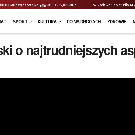
 | 100,00 MHz Włoszczowa
M10D 215,072 MHz
Zadzwoń do studia 
IAT
SPORT
KULTURA
CO NA DROGACH
ZDROWIE
ki o najtrudniejszych a