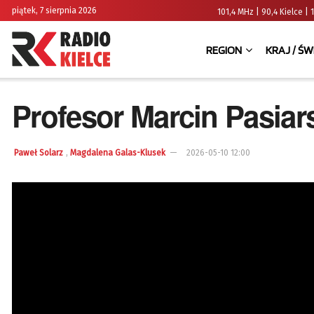
piątek, 7 sierpnia 2026
101,4 MHz | 90,4 Kielce
REGION
KRAJ / ŚW
Profesor Marcin Pasiars
,
Paweł Solarz
Magdalena Galas-Klusek
2026-05-10 12:00