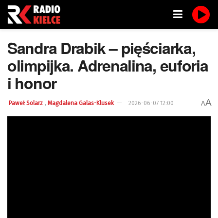
Sandra Drabik – pięściarka,
olimpijka. Adrenalina, euforia
i honor
A
,
A
Paweł Solarz
Magdalena Galas-Klusek
2026-06-07 12:00