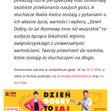
pokazują różne perspektywy oraz odsłaniają
osobiste przekonania naszych gości. A
słuchacze Radia Kielce zostają z pytaniami o
ich własne życie, wartości i wybory. „Dzień
Dobry, to Ja! Rozmowy inne niż wszystkie” to
audycja łącząca lokalność regionu
świętokrzyskiego z uniwersalnymi
wartościami. Tworzy przestrzeń do rozmów,
które zostają ze słuchaczami na długo.
Premierowe odcinki w niedziele po godz. 10 na
101.4 MHz
, a
także w formie podcastu na
podcasty.radiokielce.pl
oraz
na
YouTube
.