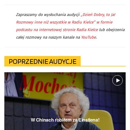
Zapraszamy do wysłuchania audycji
„Dzień Dobry, to Ja!
Rozmowy inne niż wszystkie w Radiu Kielce” w formie
podcastu na internetowej stronie Radia Kielce
lub obejrzenia
całej rozmowy na naszym kanale na
YouTube
.
POPRZEDNIE AUDYCJE
W Chinach robiłem za Einstiena!