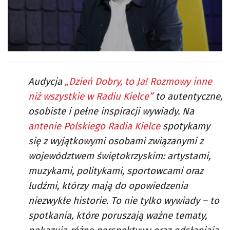
Audycja
„Dzień Dobry, to Ja! Rozmowy inne
niż wszystkie w Radiu Kielce”
to autentyczne,
osobiste i pełne inspiracji wywiady. Na
antenie Polskiego Radia Kielce
spotykamy
się z wyjątkowymi osobami związanymi z
województwem świętokrzyskim: artystami,
muzykami, politykami, sportowcami oraz
ludźmi, którzy mają do opowiedzenia
niezwykłe historie. To nie tylko wywiady – to
spotkania, które poruszają ważne tematy,