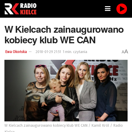
W Kielcach zainaugurowano
kobiecy klub WE CAN
A
1 min. czytania
A
Ewa Okońska
2018-01-29 21:51
W Kielcach zainaugurowano kobiecy klub WE CAN / Kamil Król / Radio
Kielce