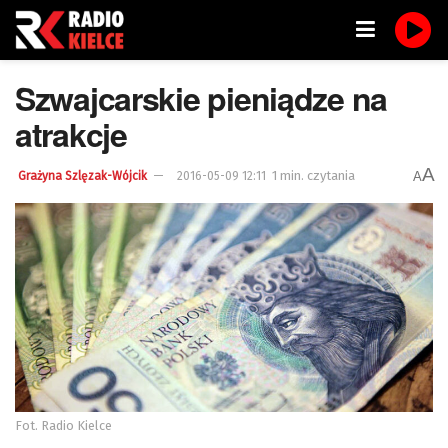
Szwajcarskie pieniądze na
atrakcje
A
1 min. czytania
A
Grażyna Szlęzak-Wójcik
2016-05-09 12:11
Fot. Radio Kielce