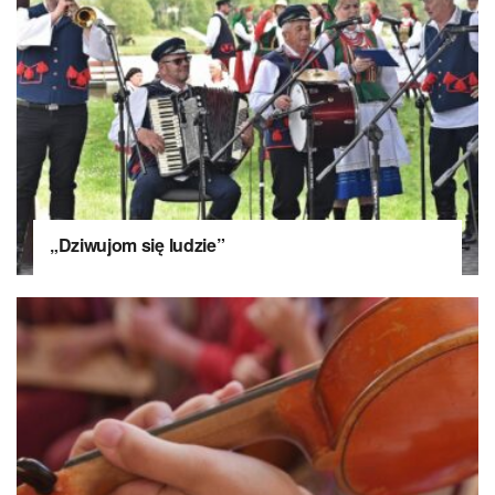
„Dziwujom się ludzie”