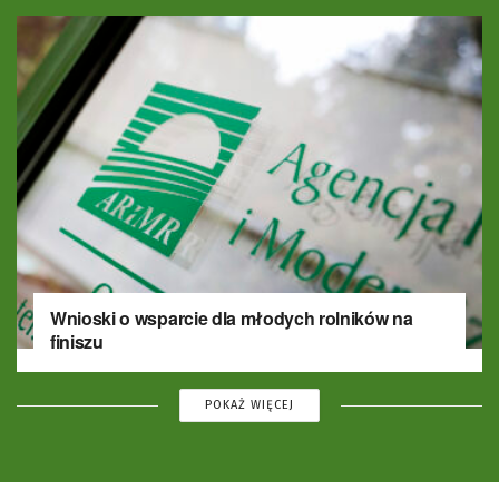
Wnioski o wsparcie dla młodych rolników na
finiszu
POKAŻ WIĘCEJ