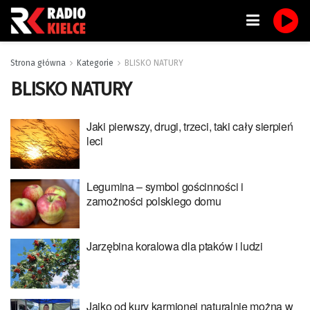
Strona główna
Kategorie
BLISKO NATURY
BLISKO NATURY
Jaki pierwszy, drugi, trzeci, taki cały sierpień
leci
Legumina – symbol gościnności i
zamożności polskiego domu
Jarzębina koralowa dla ptaków i ludzi
Jajko od kury karmionej naturalnie można w