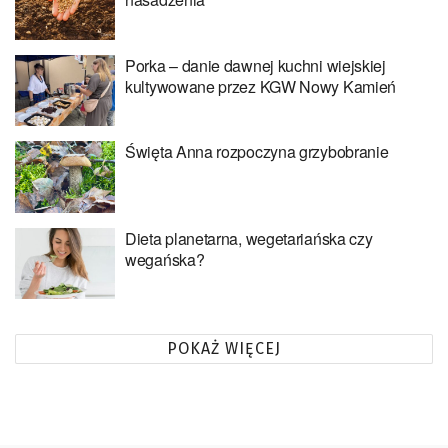
Porka – danie dawnej kuchni wiejskiej
kultywowane przez KGW Nowy Kamień
Święta Anna rozpoczyna grzybobranie
Dieta planetarna, wegetariańska czy
wegańska?
POKAŻ WIĘCEJ