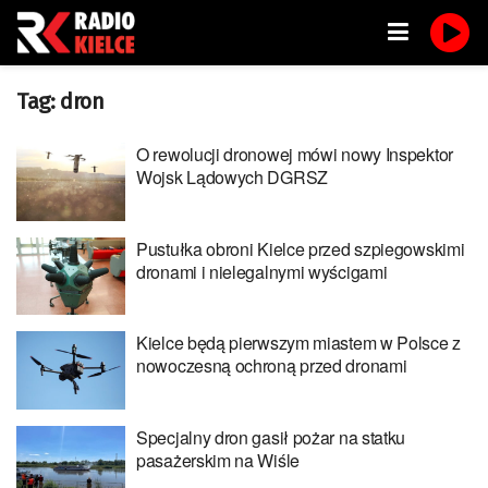
Tag:
dron
O rewolucji dronowej mówi nowy Inspektor
Wojsk Lądowych DGRSZ
Pustułka obroni Kielce przed szpiegowskimi
dronami i nielegalnymi wyścigami
Kielce będą pierwszym miastem w Polsce z
nowoczesną ochroną przed dronami
Specjalny dron gasił pożar na statku
pasażerskim na Wiśle