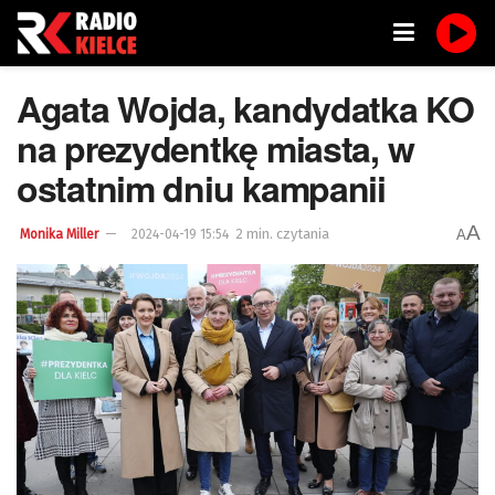
Agata Wojda, kandydatka KO
na prezydentkę miasta, w
ostatnim dniu kampanii
A
2 min. czytania
A
Monika Miller
2024-04-19 15:54