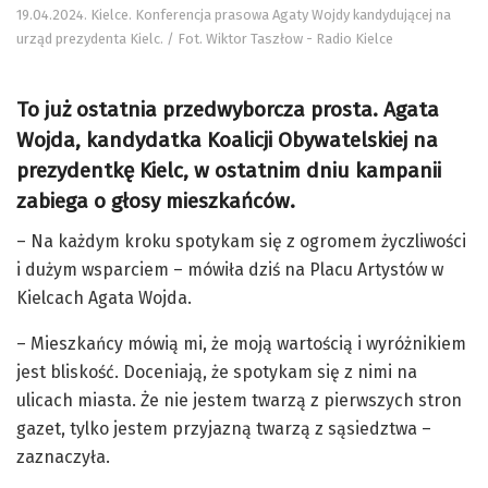
19.04.2024. Kielce. Konferencja prasowa Agaty Wojdy kandydującej na
urząd prezydenta Kielc. / Fot. Wiktor Taszłow - Radio Kielce
To już ostatnia przedwyborcza prosta. Agata
Wojda, kandydatka Koalicji Obywatelskiej na
prezydentkę Kielc, w ostatnim dniu kampanii
zabiega o głosy mieszkańców.
– Na każdym kroku spotykam się z ogromem życzliwości
i dużym wsparciem – mówiła dziś na Placu Artystów w
Kielcach Agata Wojda.
– Mieszkańcy mówią mi, że moją wartością i wyróżnikiem
jest bliskość. Doceniają, że spotykam się z nimi na
ulicach miasta. Że nie jestem twarzą z pierwszych stron
gazet, tylko jestem przyjazną twarzą z sąsiedztwa –
zaznaczyła.