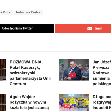
a Dnia
Industria Kielce
Udostępnij na Twitter
Email
ROZMOWA DNIA.
Jan Józef
Rafał Kasprzyk,
Pierwsza
świętokrzyski
Kadrowa 
parlamentarzysta Unii
sumienia
Centrum
polskieg
Agata Wojda:
Długa pa
pożyczka w nowym
rozgrywa
kształcie jest szansą
Industrii 