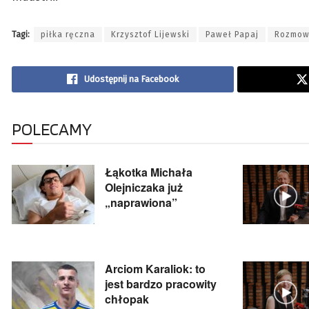
Tagi:
piłka ręczna
Krzysztof Lijewski
Paweł Papaj
Rozmow
Udostępnij na Facebook
POLECAMY
Łąkotka Michała
Olejniczaka już
„naprawiona”
Arciom Karaliok: to
jest bardzo pracowity
chłopak