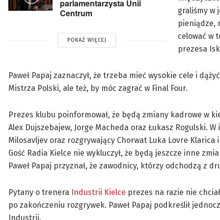
parlamentarzysta Unii
graliśmy w 
Centrum
pieniądze, 
celować w t
POKAŻ WIĘCEJ
prezesa Iskr
Paweł Papaj zaznaczył, że trzeba mieć wysokie cele i dążyć
Mistrza Polski, ale też, by móc zagrać w Final Four.
Prezes klubu poinformował, że będą zmiany kadrowe w kiele
Alex Dujszebajew, Jorge Macheda oraz Łukasz Rogulski. W i
Milosavljev oraz rozgrywający Chorwat Luka Lovre Klarica i 
Gość Radia Kielce nie wykluczył, że będą jeszcze inne zmia
Paweł Papaj przyznał, że zawodnicy, którzy odchodzą z dru
Pytany o trenera
Industrii Kielce
prezes na razie nie chcia
po zakończeniu rozgrywek. Paweł Papaj podkreślił jednocze
Industrii.