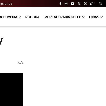
41 200 20 20
MULTIMEDIA
POGODA
PORTALE RADIA KIELCE
O NAS
y
A
A