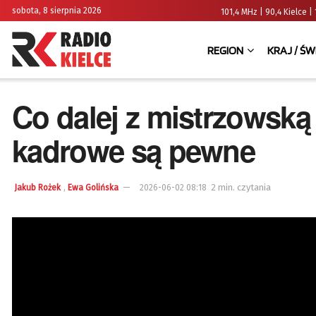
sobota, 8 sierpnia 2026
101,4 MHz | 90,4 Kielce
REGION
KRAJ / ŚW
Co dalej z mistrzowską
kadrowe są pewne
,
2 min. czytania
Jakub Rożek
Ewa Golińska
2026-06-02 08:18