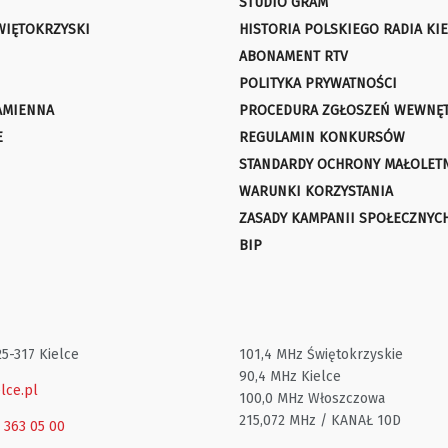
STUDIO GRAM
WIĘTOKRZYSKI
HISTORIA POLSKIEGO RADIA KIE
ABONAMENT RTV
POLITYKA PRYWATNOŚCI
AMIENNA
PROCEDURA ZGŁOSZEŃ WEWNĘ
E
REGULAMIN KONKURSÓW
STANDARDY OCHRONY MAŁOLET
WARUNKI KORZYSTANIA
ZASADY KAMPANII SPOŁECZNYC
BIP
25-317 Kielce
101,4 MHz Świętokrzyskie
90,4 MHz Kielce
lce.pl
100,0 MHz Włoszczowa
215,072 MHz / KANAŁ 10D
1 363 05 00