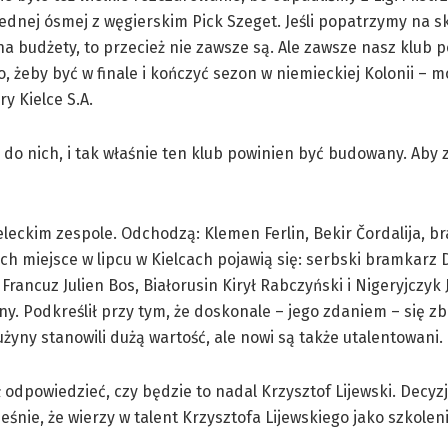
jednej ósmej z węgierskim Pick Szeget. Jeśli popatrzymy na s
na budżety, to przecież nie zawsze są. Ale zawsze nasz klub 
o, żeby być w finale i kończyć sezon w niemieckiej Kolonii – mó
y Kielce S.A.
 do nich, i tak właśnie ten klub powinien być budowany. Aby 
ckim zespole. Odchodzą: Klemen Ferlin, Bekir Čordalija, bra
ch miejsce w lipcu w Kielcach pojawią się: serbski bramkarz 
Francuz Julien Bos, Białorusin Kirył Rabczyński i Nigeryjczyk 
ny. Podkreślił przy tym, że doskonale – jego zdaniem – się zb
żyny stanowili dużą wartość, ale nowi są także utalentowani.
ł odpowiedzieć, czy będzie to nadal Krzysztof Lijewski. Decy
śnie, że wierzy w talent Krzysztofa Lijewskiego jako szkole