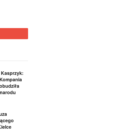
 Kasprzyk:
 Kompania
obudziła
 narodu
o
uza
jącego
Kielce