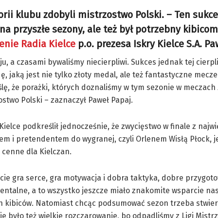
torii klubu zdobyli mistrzostwo Polski. – Ten sukce
na przyszłe sezony, ale też był potrzebny kibicom
enie Radia Kielce
p.o. prezesa Iskry Kielce S.A. Pa
ju, a czasami bywaliśmy niecierpliwi. Sukces jednak tej cierpl
 jaką jest nie tylko złoty medal, ale też fantastyczne mecze
lę, że porażki, których doznaliśmy w tym sezonie w meczach
stwo Polski – zaznaczył Paweł Papaj.
Kielce podkreślił jednocześnie, że zwycięstwo w finale z naj
em i pretendentem do wygranej, czyli Orlenem Wisłą Płock, j
 cenne dla Kielczan.
cie gra serce, gra motywacja i dobra taktyka, dobre przygot
mentalne, a to wszystko jeszcze miało znakomite wsparcie na
h kibiców. Natomiast chcąc podsumować sezon trzeba stwierd
e było też wielkie rozczarowanie, bo odpadliśmy z Ligi Mistr