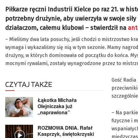
Piłkarze ręczni Industrii Kielce po raz 21. w his
potrzebny drużynie, aby uwierzyła w swoje siły 
działaczom, całemu klubowi – stwierdził na
ant
– Mieliśmy dwa lata posuchy, jeśli chodzi o mistrzostwo kra
wymaga i wykazaliśmy się nią w tym sezonie. Mamy nagrodę,
drużyny, w których dominowała od początku do końca. Myś
mocnymi rywalami, zostały wynagrodzone przez to mistrzo
Gość Radia 
CZYTAJ TAKŻE
przeciwniki
szczególnie
Łąkotka Michała
Olejniczaka już
„naprawiona”
– Na parkie
fizyczne i 
ROZMOWA DNIA. Rafał
wspaniałyc
Kasprzyk, świętokrzyski
międzyczasi