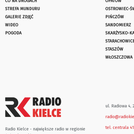
CO NA DROGACH
OPATÓW
STREFA MUNDURU
OSTROWIEC-Ś
GALERIE ZDJĘĆ
PIŃCZÓW
WIDEO
SANDOMIERZ
POGODA
SKARŻYSKO-K
STARACHOWIC
STASZÓW
WŁOSZCZOWA
ul. Radiowa 4, 
radio@radiokie
tel. centrala 4
Radio Kielce - największe radio w regionie