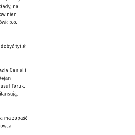
kłady, na
powinien
wił p.o.
zdobyć tytuł
cia Daniel i
Dejan
Jusuf Faruk.
ilansują.
zja ma zapaść
niowca