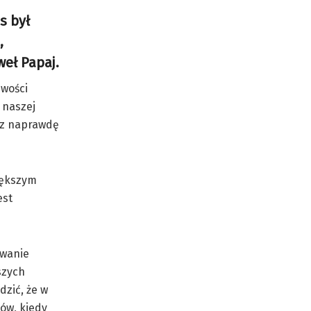
s był
,
weł Papaj.
iwości
 naszej
 z naprawdę
większym
est
owanie
szych
zić, że w
zów, kiedy