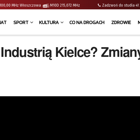
 | 100,00 MHz Włoszczowa
M10D 215,072 MHz
Zadzwoń do studia 
IAT
SPORT
KULTURA
CO NA DROGACH
ZDROWIE
 Industrią Kielce? Zmian